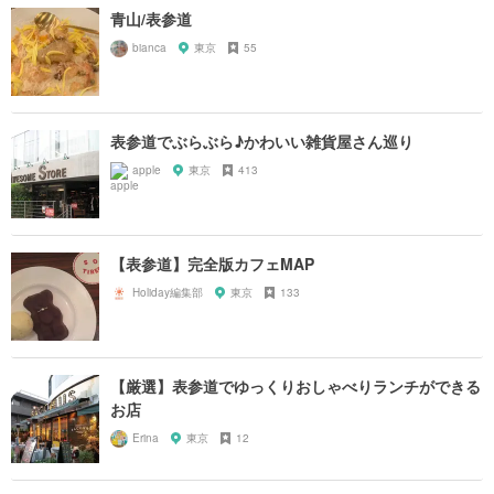
青山/表参道
bianca
東京
55
表参道でぶらぶら♪かわいい雑貨屋さん巡り
apple
東京
413
【表参道】完全版カフェMAP
Holiday編集部
東京
133
【厳選】表参道でゆっくりおしゃべりランチができる
お店
Erina
東京
12