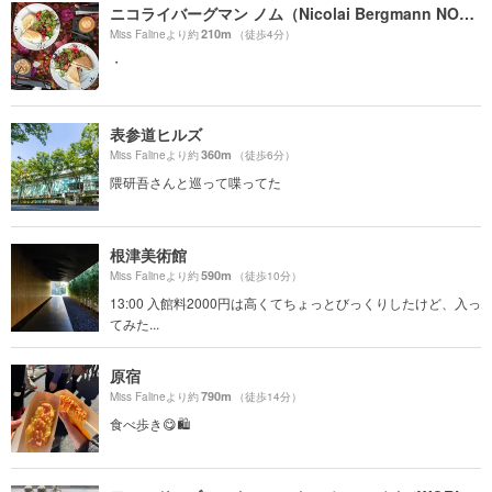
ニコライバーグマン ノム（Nicolai Bergmann NOMU ）
210m
Miss Falineより約
（徒歩4分）
・
表参道ヒルズ
360m
Miss Falineより約
（徒歩6分）
隈研吾さんと巡って喋ってた
根津美術館
590m
Miss Falineより約
（徒歩10分）
13:00 入館料2000円は高くてちょっとびっくりしたけど、入っ
てみた...
原宿
790m
Miss Falineより約
（徒歩14分）
食べ歩き😋🛍