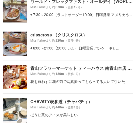
ワールド・ブレックファスト・オールデイ（WORLD BREAKFAST ALLDAY）
670m
Miss Falineより約
（徒歩12分）
◉ 7:30～20:00（ラストオーダー19:00）日曜営業 アメリカや...
crisscross （クリスクロス）
220m
Miss Falineより約
（徒歩4分）
◉ 8:00〜21:00（20:00 L.O.） 日曜営業 パンケーキと...
青山フラワーマーケット ティーハウス 南青山本店 （Aoyama Flower Market TEA HOUSE）
130m
Miss Falineより約
（徒歩3分）
花を買わずに花の前で写真撮ってもらってる人いて引いた
CHAVATY表参道（チャバティ）
440m
Miss Falineより約
（徒歩8分）
ほうじ茶のアイスが美味しい