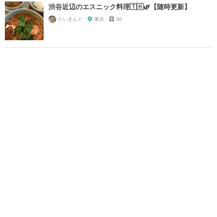
渋谷近辺のエスニック料理🇹🇭🌿【随時更新】
たいきんぐ
東京
30