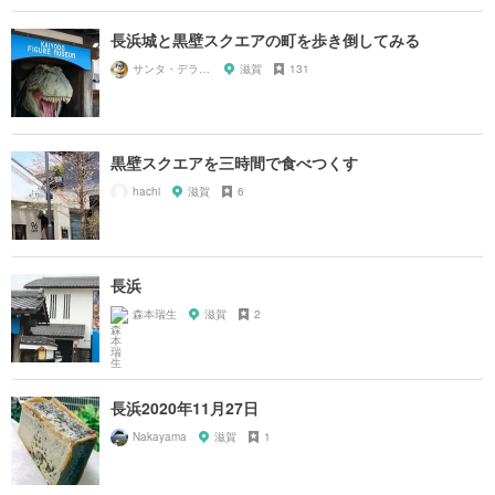
長浜城と黒壁スクエアの町を歩き倒してみる
サンタ・デラックス
滋賀
131
黒壁スクエアを三時間で食べつくす
hachi
滋賀
6
長浜
森本瑞生
滋賀
2
長浜2020年11月27日
Nakayama
滋賀
1