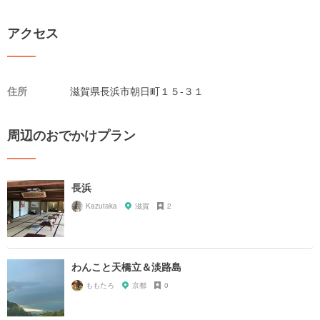
アクセス
住所
滋賀県長浜市朝日町１５-３１
周辺のおでかけプラン
長浜
Kazutaka
滋賀
2
わんこと天橋立＆淡路島
ももたろ
京都
0