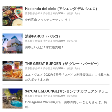
Hacienda del cielo (アシエンダ デル シエロ)
980m
博多餃子舎603 渋谷店より約
（徒歩17分）
＠代官山 メキシカン〜さいこう！
渋谷PARCO（パルコ）
380m
博多餃子舎603 渋谷店より約
（徒歩7分）
渋谷といえば！常に最先端！
THE GREAT BURGER（ザ グレートバーガー）
990m
博多餃子舎603 渋谷店より約
（徒歩17分）
エル・グルメ 2022年7月号「スパイス料理最強説」に掲載され
たスポットまとめ
347CAFE&LOUNGE(サンヨンナナカフェアンドラウンジ)
500m
博多餃子舎603 渋谷店より約
（徒歩9分）
OZmagazine 2022年6月号「渋谷の周りへ ひとりさんぽ」掲
載...