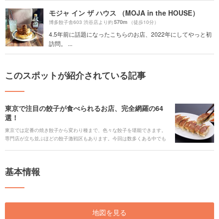
モジャ イン ザ ハウス （MOJA in the HOUSE）
570m
博多餃子舎603 渋谷店より約
（徒歩10分）
4.5年前に話題になったこちらのお店、2022年にしてやっと初
訪問。 ...
このスポットが紹介されている記事
東京で注目の餃子が食べられるお店、完全網羅の64
選！
東京では定番の焼き餃子から変わり種まで、色々な餃子を堪能できます。
専門店が立ち並ぶほどの餃子激戦区もあります。今回は数多くある中でも
特に人気の餃子が食べられるお店64選をご紹介します！
基本情報
地図を見る