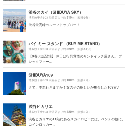
渋谷スカイ（SHIBUYA SKY）
310m
博多餃子舎603 渋谷店より約
（徒歩6分）
渋谷最高峰のルーフトップバー！
バイ ミー スタンド （BUY ME STAND）
820m
博多餃子舎603 渋谷店より約
（徒歩14分）
【9巻50話登場】 休日は行列覚悟のサンドイッチ屋さん。 ブ
レックファー...
SHIBUYA109
100m
博多餃子舎603 渋谷店より約
（徒歩2分）
さて、本題行きますか！女の子の欲しいが集合した109👗♪
渋谷ヒカリエ
420m
博多餃子舎603 渋谷店より約
（徒歩8分）
渋谷ヒカリエの11階にあるスカイロビーには、ベンチの他に、
コインロッカー...