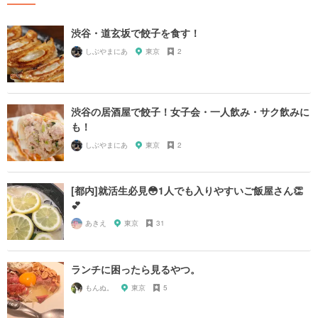
渋谷・道玄坂で餃子を食す！
しぶやまにあ
東京
2
渋谷の居酒屋で餃子！女子会・一人飲み・サク飲みに
も！
しぶやまにあ
東京
2
[都内]就活生必見😳1人でも入りやすいご飯屋さん👏
💕
あきえ
東京
31
ランチに困ったら見るやつ。
もんぬ。
東京
5