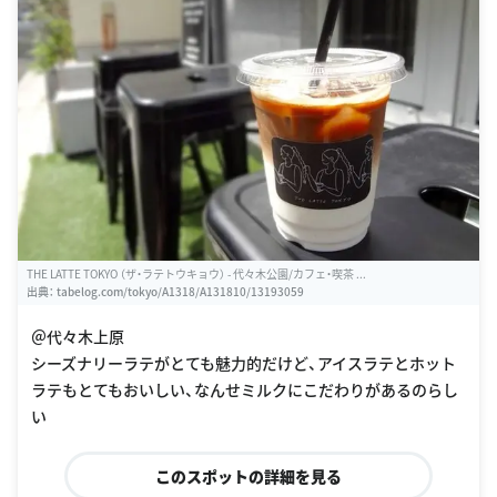
THE LATTE TOKYO （ザ・ラテトウキョウ） - 代々木公園/カフェ・喫茶 ...
出典：
tabelog.com/tokyo/A1318/A131810/13193059
＠代々木上原
シーズナリーラテがとても魅力的だけど、アイスラテとホット
ラテもとてもおいしい、なんせミルクにこだわりがあるのらし
い
このスポットの詳細を見る