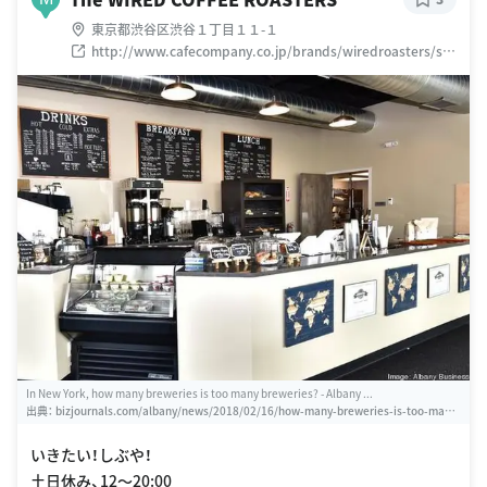
東京都渋谷区渋谷１丁目１１-１
http://www.cafecompany.co.jp/brands/wiredroasters/shi
buya/
In New York, how many breweries is too many breweries? - Albany ...
出典：
bizjournals.com/albany/news/2018/02/16/how-many-breweries-is-too-many-
breweries-and-more.html
いきたい！しぶや！
土日休み、12〜20:00