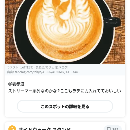
ラテスト （LATTEST） - 表参道/カフェ [食べログ]
出典：
tabelog.com/tokyo/A1306/A130602/13137443
＠表参道
ストリーマー系列なのかな？ここもラテに力入れてておいしい
このスポットの詳細を見る
サイドウォーク スタンド
G
392