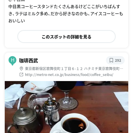
中目黒コーヒースタンドたくさんあるけどここがいちばんす
き、ラテはミルク多め、だから好きなのかも、アイスコーヒーも
おいしい
このスポットの詳細を見る
珈琲西武
H
292
東京都新宿区歌舞伎町１丁目６-１２ ハナミチ東京歌舞伎町2
階
http://metro-net.co.jp/business/food/coffee_seibu/