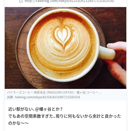
http://tabelog.com/tokyo/A1318/A131807/13181016/
パドラーズコーヒー 西原本店 （PADDLERS COFFEE） - 幡ヶ谷/コーヒー ...
出典：
tabelog.com/tokyo/A1318/A131807/13181016
近い駅がない、@幡ヶ谷とか？
でもあの空間素敵すぎた、周りに何もないから余計と良かった
のかな〜〜