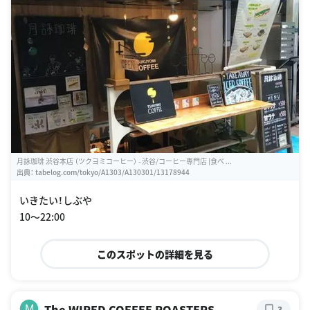
月詠珈琲 渋谷本店 （ツクヨミコーヒー） - 渋谷/コーヒー専門店 [食べ ...
出典：
tabelog.com/tokyo/A1303/A130301/13178944
いきたい！しぶや
10〜22:00
このスポットの詳細を見る
The WIRED COFFEE ROASTERS
M
3