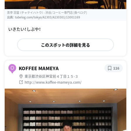
茶亭 羽當 （チャテイハトウ） - 渋谷/コーヒー専門店 [食べログ]
出典：
tabelog.com/tokyo/A1303/A130301/13001169
いきたい！しぶや！
このスポットの詳細を見る
KOFFEE MAMEYA
O
116
東京都渋谷区神宮前４丁目１５-３
http://www.koffee-mameya.com/