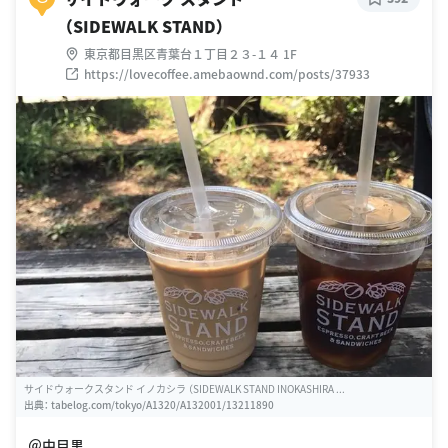
（SIDEWALK STAND）
東京都目黒区青葉台１丁目２３-１４ 1F
https://lovecoffee.amebaownd.com/posts/37933
サイドウォークスタンド イノカシラ （SIDEWALK STAND INOKASHIRA ...
出典：
tabelog.com/tokyo/A1320/A132001/13211890
＠中目黒