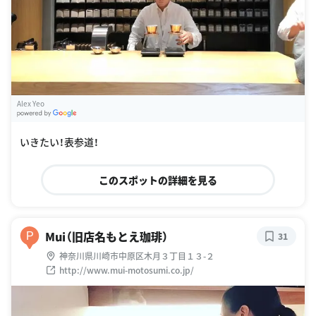
Alex Yeo
G
oogle Places
いきたい！表参道！
このスポットの詳細を見る
Mui（旧店名もとえ珈琲）
P
31
神奈川県川崎市中原区木月３丁目１３-２
http://www.mui-motosumi.co.jp/