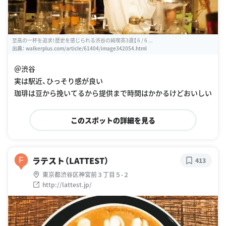
至高の一杯を追求！歴史を感じられる渋谷の純喫茶3選【 6 / 6 ...
出典：
walkerplus.com/article/61404/image342054.html
＠渋谷
実は駅近、ひっそり感が良い
珈琲は豆から挽いてるから提供まで時間はかかるけどおいしい
このスポットの詳細を見る
ラテスト（LATTEST）
F
413
東京都渋谷区神宮前３丁目５-２
http://lattest.jp/