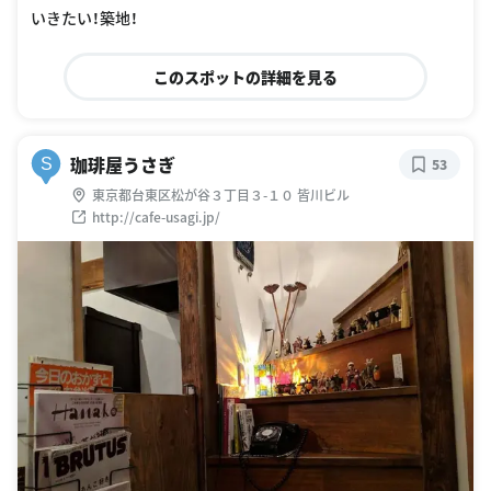
いきたい！築地！
このスポットの詳細を見る
珈琲屋うさぎ
S
53
東京都台東区松が谷３丁目３-１０ 皆川ビル
http://cafe-usagi.jp/