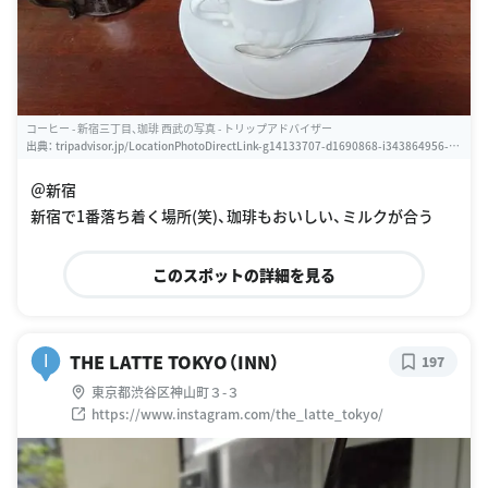
コーヒー - 新宿三丁目、珈琲 西武の写真 - トリップアドバイザー
出典：
tripadvisor.jp/LocationPhotoDirectLink-g14133707-d1690868-i343864956-Co
ffee_Seibu-Shinjuku_3_Chome_Shinjuku_Tokyo_Tokyo_Prefecture_Kanto.html
＠新宿
新宿で1番落ち着く場所(笑)、珈琲もおいしい、ミルクが合う
このスポットの詳細を見る
THE LATTE TOKYO（INN）
I
197
東京都渋谷区神山町３-３
https://www.instagram.com/the_latte_tokyo/