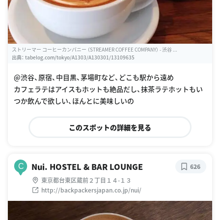
ストリーマー コーヒーカンパニー （STREAMER COFFEE COMPANY） - 渋谷 ...
出典：
tabelog.com/tokyo/A1303/A130301/13109635
@渋谷、原宿、中目黒、茅場町など、どこも駅から遠め
カフェラテはアイスもホットも絶品だし、抹茶ラテホットもい
つか飲んで欲しい、ほんとに美味しいの
このスポットの詳細を見る
Nui. HOSTEL & BAR LOUNGE
C
626
東京都台東区蔵前２丁目１４-１３
http://backpackersjapan.co.jp/nui/