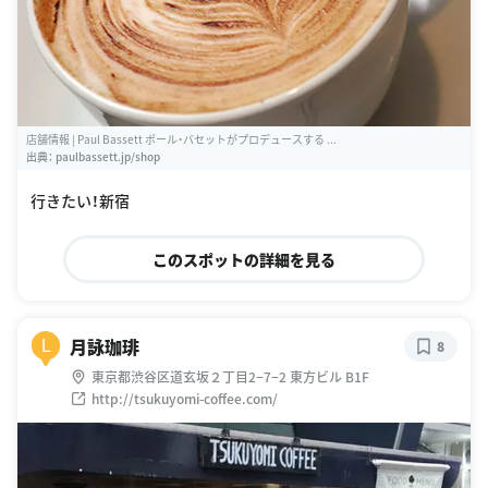
店舗情報 | Paul Bassett ポール・バセットがプロデュースする ...
出典：
paulbassett.jp/shop
行きたい！新宿
このスポットの詳細を見る
月詠珈琲
L
8
東京都渋谷区道玄坂２丁目2−7−2 東方ビル B1F
http://tsukuyomi-coffee.com/