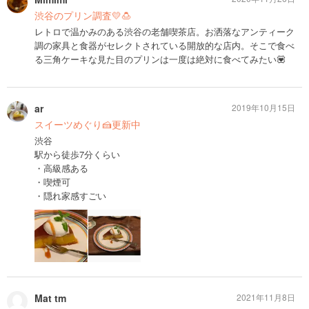
渋谷のプリン調査💛🍮
レトロで温かみのある渋谷の老舗喫茶店。お洒落なアンティーク
調の家具と食器がセレクトされている開放的な店内。そこで食べ
る三角ケーキな見た目のプリンは一度は絶対に食べてみたい💟
ar
2019年10月15日
スイーツめぐり🍰更新中
渋谷
駅から徒歩7分くらい
・高級感ある
・喫煙可
・隠れ家感すごい
Mat tm
2021年11月8日