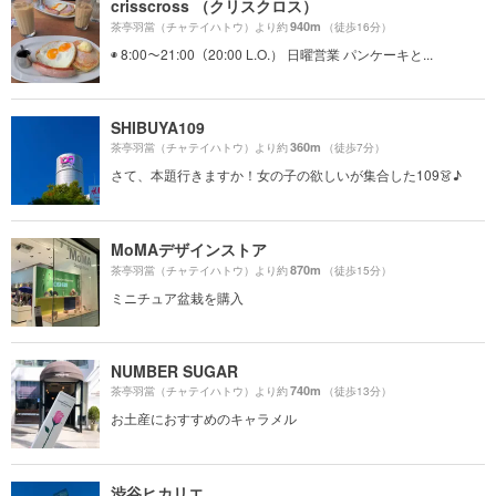
crisscross （クリスクロス）
940m
茶亭羽當（チャテイハトウ）より約
（徒歩16分）
◉ 8:00〜21:00（20:00 L.O.） 日曜営業 パンケーキと...
SHIBUYA109
360m
茶亭羽當（チャテイハトウ）より約
（徒歩7分）
さて、本題行きますか！女の子の欲しいが集合した109👗♪
MoMAデザインストア
870m
茶亭羽當（チャテイハトウ）より約
（徒歩15分）
ミニチュア盆栽を購入
NUMBER SUGAR
740m
茶亭羽當（チャテイハトウ）より約
（徒歩13分）
お土産におすすめのキャラメル
渋谷ヒカリエ