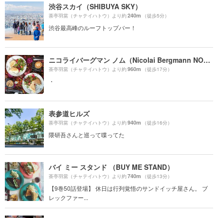
渋谷スカイ（SHIBUYA SKY）
240m
茶亭羽當（チャテイハトウ）より約
（徒歩5分）
渋谷最高峰のルーフトップバー！
ニコライバーグマン ノム（Nicolai Bergmann NOMU ）
960m
茶亭羽當（チャテイハトウ）より約
（徒歩17分）
・
表参道ヒルズ
940m
茶亭羽當（チャテイハトウ）より約
（徒歩16分）
隈研吾さんと巡って喋ってた
バイ ミー スタンド （BUY ME STAND）
740m
茶亭羽當（チャテイハトウ）より約
（徒歩13分）
【9巻50話登場】 休日は行列覚悟のサンドイッチ屋さん。 ブ
レックファー...