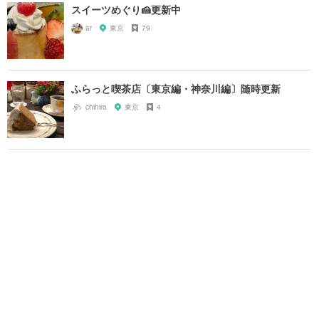
スイーツめぐり🍰更新中
ar
東京
79
ふらっと喫茶店〔東京編・神奈川編〕随時更新
chihiro
東京
4