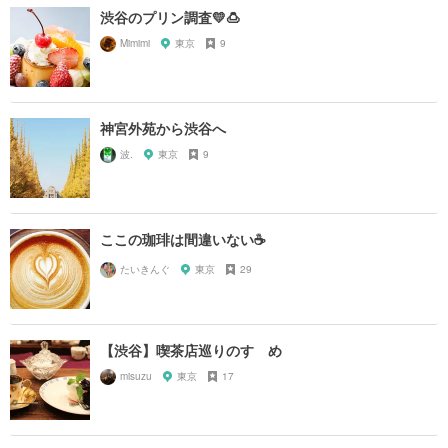
渋谷のプリン調査💛🍮
Mimimi
東京
9
神宮外苑から渋谷へ
波.
東京
9
ここの珈琲は間違いない☕️
たいきんぐ
東京
29
【渋谷】喫茶店巡りのすゝめ
misuzu
東京
17