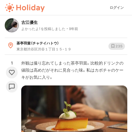
ログイン
古江優生
よかったよ！を投稿しました
9年前
茶亭羽當（チャテイハトウ）
235
東京都渋谷区渋谷１丁目１５-１９
1
外観は撮り忘れてしまった茶亭羽當。比較的ドリンクの
値段は高めだがそれに見合った味。私はカボチャのケー
キがお気に入り。