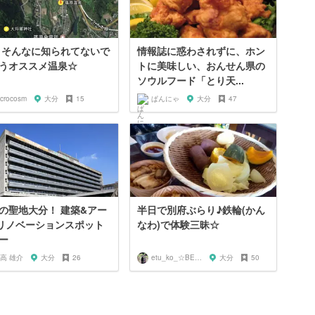
 そんなに知られてないで
情報誌に惑わされずに、ホン
うオススメ温泉☆
トに美味しい、おんせん県の
ソウルフード「とり天...
icrocosm
大分
15
ぱんにゃ
大分
47
の聖地大分！ 建築&アー
半日で別府ぶらり♪鉄輪(かん
リノベーションスポット
なわ)で体験三昧☆
ー
高 雄介
大分
26
etu_ko_☆BEPPU
大分
50