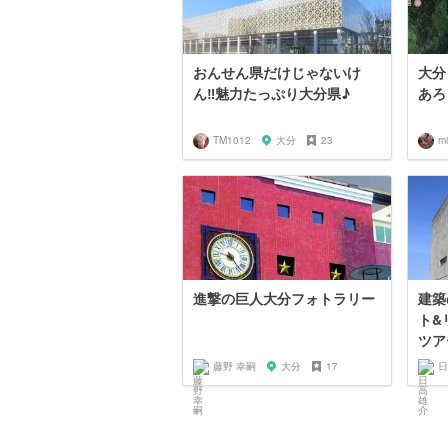
おんせん県だけじゃないけ
大分
ん‼︎魅力たっぷり大分県♪
あろ
TM1012
大分
23
m
進撃の巨人大分フォトラリー
建築
ト&
ツア
藤野 幸嗣
大分
17
日