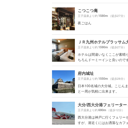
こつこつ庵
1580m
王子温泉より約
（徒歩27分）
夜ごはん
ＪＲ九州ホテルブラッサム
1590m
王子温泉より約
（徒歩27分）
ホテルは間違いなくここが素晴
ちろんドーミーインと良いのですが
府内城址
1550m
王子温泉より約
（徒歩26分）
日本100名城の大分城。こじん
と一周が気軽に出来ます。
大分/西大分港フェリーター
690m
王子温泉より約
（徒歩12分）
西大分港は神戸に行くフェリー
すが、港近くにはお洒落なカフェも