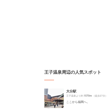
王子温泉周辺の人気スポット
大分駅
1570m
王子温泉より約
（徒歩27分）
ここから福岡へ。