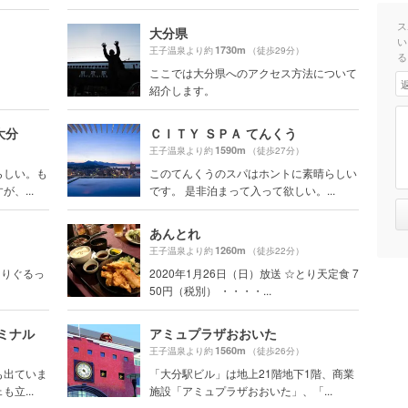
ス
大分県
い
1730m
王子温泉より約
（徒歩29分）
る
ここでは大分県へのアクセス方法について
紹介します。
大分
ＣＩＴＹ ＳＰＡ てんくう
1590m
王子温泉より約
（徒歩27分）
らしい。も
このてんくうのスパはホントに素晴らしい
、...
です。 是非泊まって入って欲しい。...
あんとれ
1260m
王子温泉より約
（徒歩22分）
まりぐるっ
2020年1月26日（日）放送 ☆とり天定食 7
50円（税別） ・・・・...
ミナル
アミュプラザおおいた
1560m
王子温泉より約
（徒歩26分）
も出ていま
「大分駅ビル」は地上21階地下1階、商業
立...
施設「アミュプラザおおいた」、「...