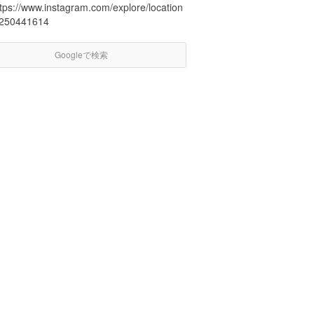
ttps://www.instagram.com/explore/location
/250441614
Googleで検索