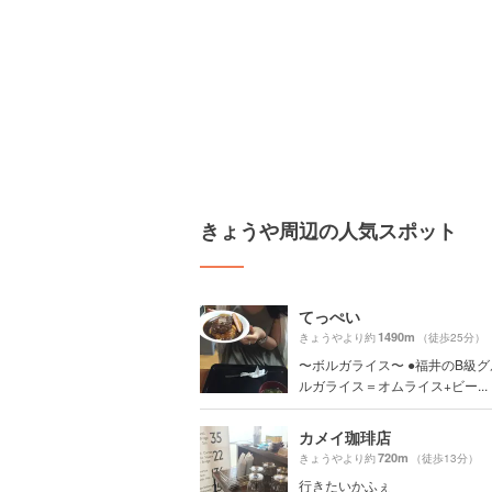
きょうや周辺の人気スポット
てっぺい
1490m
きょうやより約
（徒歩25分）
〜ボルガライス〜 ●福井のB級グ
ルガライス＝オムライス+ビー...
カメイ珈琲店
720m
きょうやより約
（徒歩13分）
行きたいかふぇ