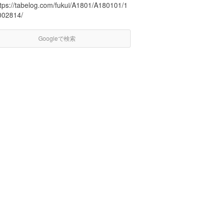
ttps://tabelog.com/fukui/A1801/A180101/1
002814/
Googleで検索