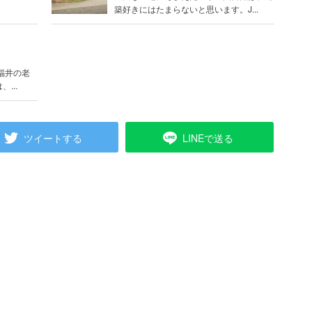
築好きにはたまらないと思います。J...
福井の老
...
ツイートする
LINEで送る