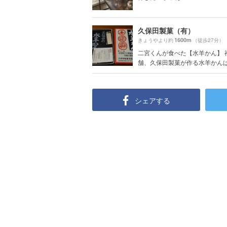
久保田製菓（有）
1600m
きょうやより約
（徒歩27分）
二宮くんが食べた【水羊かん】 
舗、久保田製菓が作る水羊かんは、
シェアする