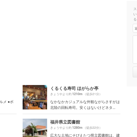
ス
い
る
くるくる寿司 ほがらか亭
1210m
きょうやより約
（徒歩21分）
ルメ ●ボ
なかなかカジュアルな外観ながらさすがは
北陸の回転寿司。安くはないけどネタ...
福井県立図書館
1280m
きょうやより約
（徒歩22分）
広大な土地にそびえたつ県立図書館は、建