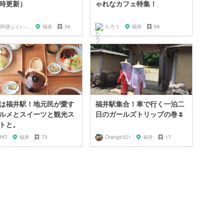
時更新）
ゃれなカフェ特集！
KSK@ふくい旅グラファー
福井
39
たろう
福井
68
は福井駅！地元民が愛す
福井駅集合！車で行く一泊二
ルメとスイーツと観光ス
日のガールズトリップの巻🌷
トと。
IHO
福井
73
Orange321
福井
17