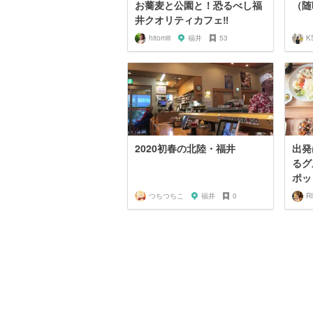
お蕎麦と公園と！恐るべし福
（随
井クオリティカフェ‼︎
hitomiii
福井
53
2020初春の北陸・福井
出発
るグ
ポッ
つちつちこ
福井
0
R