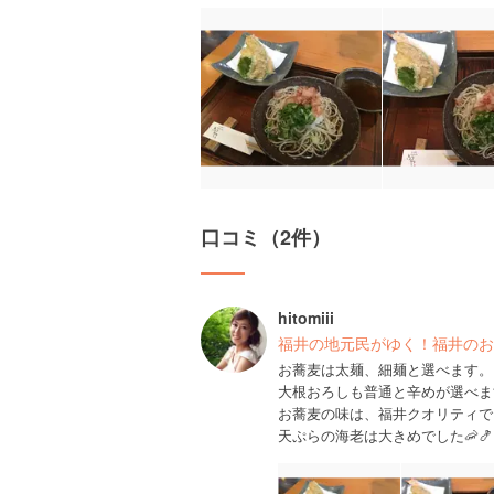
口コミ（2件）
hitomiii
福井の地元民がゆく！福井のお
お蕎麦は太麺、細麺と選べます。
大根おろしも普通と辛めが選べま
お蕎麦の味は、福井クオリティで
天ぷらの海老は大きめでした🦐🍤