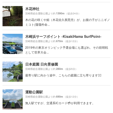
木花神社
1390m
宮崎県総合運動公園より約
（徒歩24分）
木の花の咲くや姫（木花佐久夜毘売）が、お腹の子がニニギノ
ミコト(瓊瓊杵命...
木崎浜サーフポイント -KisakiHama SurfPoint-
670m
宮崎県総合運動公園より約
（徒歩12分）
2019年の東京オリンピック予選会場にも選ばれ、その前哨戦
として世界大会...
日本庭園 日向景修園
280m
宮崎県総合運動公園より約
（徒歩5分）
最寄り駅に向かう途中、こちらの庭園に立ち寄ります🚶‍♂️
運動公園駅
690m
宮崎県総合運動公園より約
（徒歩12分）
無人駅ですが、交通系ICカード💳が利用できます。