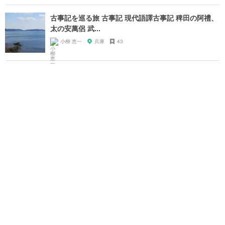
古事記を巡る旅 古事記 現代語譯古事記 稗田の阿禮、
太の安萬侶 武...
小柳 恵一
兵庫
43