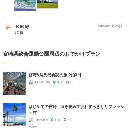
Holiday
2023年9月25日
#公園
宮崎県総合運動公園周辺のおでかけプラン
宮崎&鹿児島再訪の旅 2泊3日
KATuuuuuN
東京
0
はじめての宮崎 - 海を眺めて疲れすっきりリフレッシ
ュ旅 -
Rei Kuroki
宮崎
41