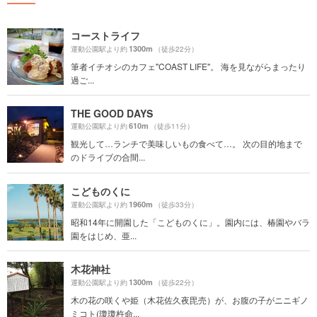
コーストライフ
1300m
運動公園駅より約
（徒歩22分）
筆者イチオシのカフェ"COAST LIFE"。 海を見ながらまったり
過ご...
THE GOOD DAYS
610m
運動公園駅より約
（徒歩11分）
観光して…ランチで美味しいもの食べて…。 次の目的地まで
のドライブの合間...
こどものくに
1960m
運動公園駅より約
（徒歩33分）
昭和14年に開園した「こどものくに」。園内には、椿園やバラ
園をはじめ、亜...
木花神社
1300m
運動公園駅より約
（徒歩22分）
木の花の咲くや姫（木花佐久夜毘売）が、お腹の子がニニギノ
ミコト(瓊瓊杵命...