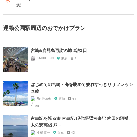
#駅
運動公園駅周辺のおでかけプラン
宮崎&鹿児島再訪の旅 2泊3日
KATuuuuuN
東京
0
はじめての宮崎 - 海を眺めて疲れすっきりリフレッシ
ュ旅 -
Rei Kuroki
宮崎
41
古事記を巡る旅 古事記 現代語譯古事記 稗田の阿禮、
太の安萬侶 武...
小柳 恵一
兵庫
43