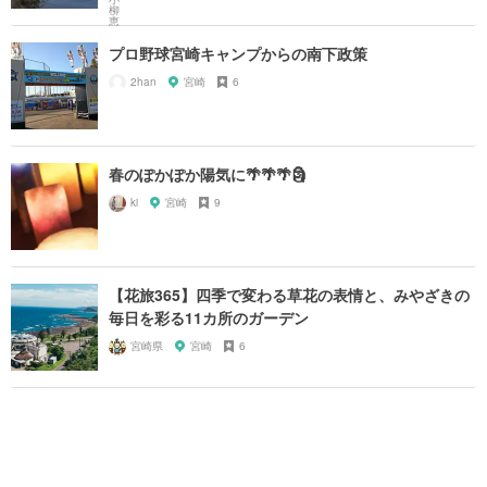
プロ野球宮崎キャンプからの南下政策
2han
宮崎
6
春のぽかぽか陽気に🌴🌴🌴🗿
ki
宮崎
9
【花旅365】四季で変わる草花の表情と、みやざきの
毎日を彩る11カ所のガーデン
宮崎県
宮崎
6