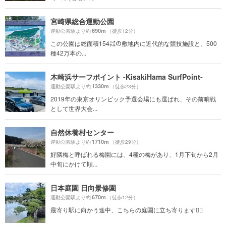
宮崎県総合運動公園
690m
運動公園駅より約
（徒歩12分）
この公園は総面積154㌶の敷地内に近代的な競技施設と、500
種42万本の...
木崎浜サーフポイント -KisakiHama SurfPoint-
1330m
運動公園駅より約
（徒歩23分）
2019年の東京オリンピック予選会場にも選ばれ、その前哨戦
として世界大会...
自然休養村センター
1710m
運動公園駅より約
（徒歩29分）
好隣梅と呼ばれる梅園には、4種の梅があり、1月下旬から2月
中旬にかけて順...
日本庭園 日向景修園
670m
運動公園駅より約
（徒歩12分）
最寄り駅に向かう途中、こちらの庭園に立ち寄ります🚶‍♂️