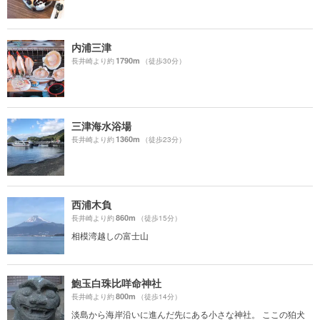
内浦三津
1790m
長井崎より約
（徒歩30分）
三津海水浴場
1360m
長井崎より約
（徒歩23分）
西浦木負
860m
長井崎より約
（徒歩15分）
相模湾越しの富士山
鮑玉白珠比咩命神社
800m
長井崎より約
（徒歩14分）
淡島から海岸沿いに進んだ先にある小さな神社。 ここの狛犬