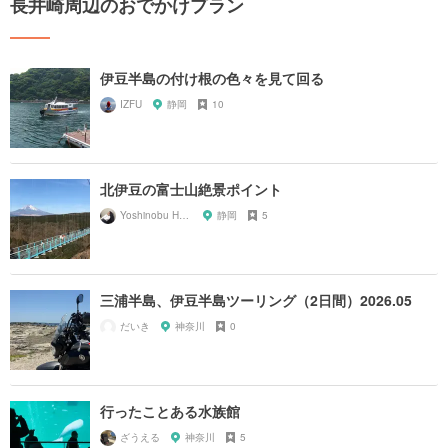
長井崎周辺のおでかけプラン
伊豆半島の付け根の色々を見て回る
IZFU
静岡
10
北伊豆の富士山絶景ポイント
Yoshinobu Hara
静岡
5
三浦半島、伊豆半島ツーリング（2日間）2026.05
だいき
神奈川
0
行ったことある水族館
ざうえる
神奈川
5