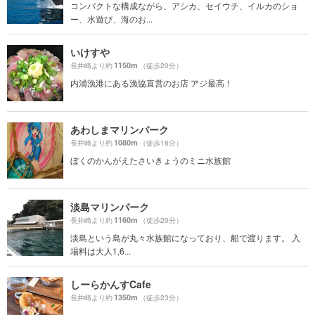
コンパクトな構成ながら、アシカ、セイウチ、イルカのショ
ー、水遊び、海のお...
いけすや
1150m
長井崎より約
（徒歩20分）
内浦漁港にある漁協直営のお店 アジ最高！
あわしまマリンパーク
1080m
長井崎より約
（徒歩18分）
ぼくのかんがえたさいきょうのミニ水族館
淡島マリンパーク
1160m
長井崎より約
（徒歩20分）
淡島という島が丸々水族館になっており、船で渡ります。 入
場料は大人1,6...
しーらかんすCafe
1350m
長井崎より約
（徒歩23分）