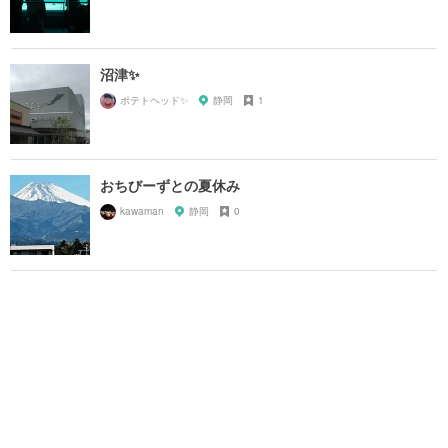
沼津✨
ポテトヘッド✨
静岡
1
おちびーずとの夏休み
kawaman
静岡
0