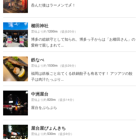
呑んだ後はラーメンで〆！
櫛田神社
1200m
雲仙より約
（徒歩20分）
博多の総鎮守として知られ、博多っ子からは「お櫛田さん」の
愛称で親しまれて...
鉄なべ
1530m
雲仙より約
（徒歩26分）
福岡は鉄板ごと出てくる鉄鍋餃子も有名です！ アツアツの餃
子は肉汁たっぷり...
中洲屋台
820m
雲仙より約
（徒歩14分）
屋台をぶらぶら
屋台屋ぴょんきち
530m
雲仙より約
（徒歩9分）