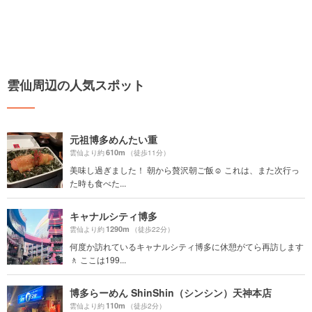
雲仙周辺の人気スポット
元祖博多めんたい重
610m
雲仙より約
（徒歩11分）
美味し過ぎました！ 朝から贅沢朝ご飯☺️ これは、また次行っ
た時も食べた...
キャナルシティ博多
1290m
雲仙より約
（徒歩22分）
何度か訪れているキャナルシティ博多に休憩がてら再訪します
🚶 ここは199...
博多らーめん ShinShin（シンシン）天神本店
110m
雲仙より約
（徒歩2分）