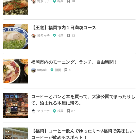
博多っ子
福岡
18
【王道】福岡市内１日満喫コース
博多っ子
福岡
13
福岡市内のモーニング、ランチ、自由時間！
teriyaki
福岡
4
コーヒーとパンと本を買って、大濠公園でまったりし
て、泊まれる本屋に帰る。
マリーナ
福岡
37
【福岡】コーヒー飲んでゆったり〜♪福岡で美味しい
コーヒーが飲めるスポット！