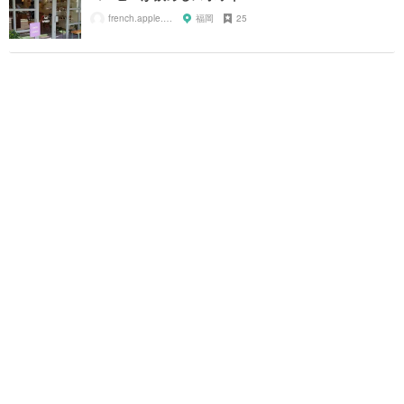
french.apple.juice29
福岡
25