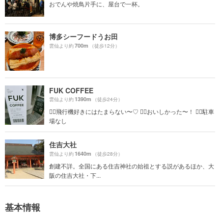
おでんや焼鳥片手に、屋台で一杯。
博多シーフードうお田
700m
雲仙より約
（徒歩12分）
FUK COFFEE
1390m
雲仙より約
（徒歩24分）
☝🏻飛行機好きにはたまらない〜♡ ☝🏻おいしかった〜！ ☝🏻駐車
場なし
住吉大社
1640m
雲仙より約
（徒歩28分）
創建不詳。全国にある住吉神社の始祖とする説があるほか、大
阪の住吉大社・下...
基本情報