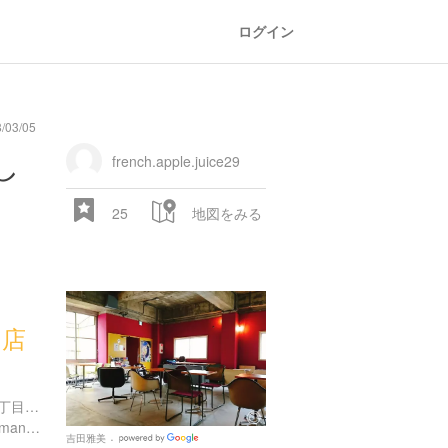
ログイン
/03/05
general
railroad
train
comic
mountain
sports
fishing
bbq
fashion
tradition
music
baby
camera
amusement
aquarium
sea
ball
baer
し
store
park
french.apple.juice29
25
地図をみる
ラ店
28.522 px
福岡県福岡市中央区白金１丁目１８ 福岡市中央区白金１丁目１８-２８
https://www.facebook.com/manucoffeeofficial/
吉田雅美
Google