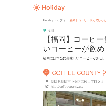
user
pin
tel
time
Holiday トップ
【福岡】コーヒー飲んでゆっ
福岡
date
child
solitary
【福岡】コーヒー
いコーヒーが飲め
tokyo
kanagawa
osaka
福岡には本当に美味しいコーヒーが沢山。
COFFEE COUNTY
A
福岡県福岡市中央区高砂１丁目２１-
http://coffeecounty.cc/