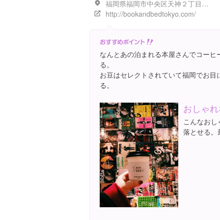
福岡県福岡市中央区天神２丁目１１-１ 福岡パルコ新館 6階
http://bookandbedtokyo.com/
なんとあの泊まれる本屋さんでコーヒ
る。
お豆はセレクトされていて福岡でお目
る。
おしゃれ
こんなおし
落とせる。