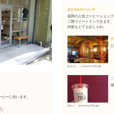
福岡の人気コーヒーショップ
二階でイートインできます。
内装もとてもおしゃれ。
森永淳二
Googl
Places
ーヒーに合います。
Miku I.
Google
も
Places