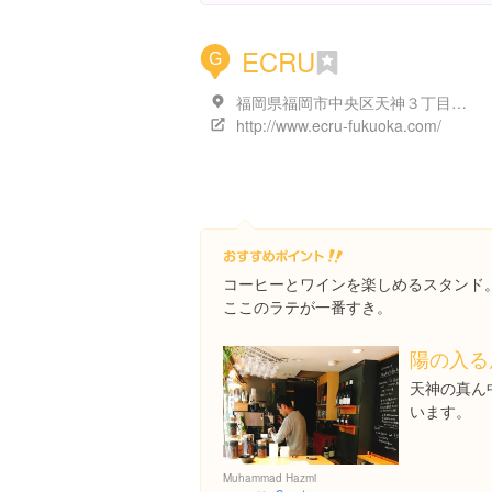
ECRU
G
福岡県福岡市中央区天神３丁目４-１ 1F
http://www.ecru-fukuoka.com/
コーヒーとワインを楽しめるスタンド
ここのラテが一番すき。
陽の入る
天神の真ん
います。
Muhammad Hazmi