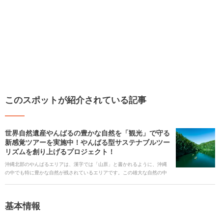
このスポットが紹介されている記事
世界自然遺産やんばるの豊かな自然を「観光」で守る
新感覚ツアーを実施中！やんばる型サステナブルツー
リズムを創り上げるプロジェクト！
沖縄北部のやんばるエリアは、漢字では「山原」と書かれるように、沖縄
の中でも特に豊かな自然が残されているエリアです。この雄大な自然の中
で認められる生物の多様性が評価され、2021年7月26日に鹿児島県の奄美
大島や徳之島、沖縄県の西表島（いりおもてじま）とともに日本で5つ目の
世界自然遺産に登録されました。しかし、一方でこの貴重な自然は様々な
基本情報
問題にも直面しており、未来に残していくための取り組みが必要な状況で
もあります。 このような、世界的にも希少なエリアでの様々な問題を「観