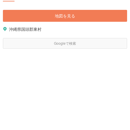
光で解決する」ためにつくられた新感覚ツアーを中心に、新たな観光地作
りの取り組みを紹介します。 ■[シン保全活動構築プロジェクト「ツチカ
ゼ」](https://bit.ly/3TIpmF5) ■[保全体験型ナイトツアー「AKISAMIYO」]
地図を見る
(https://bit.ly/3RXDE3y) 提供：NPO法人東村観光推進協議会
沖縄県国頭郡東村
Googleで検索