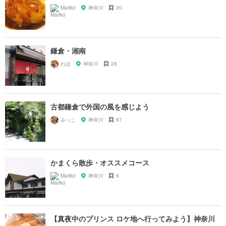
Mariko
神奈川
20
鎌倉・湘南
わほ
神奈川
28
古都鎌倉で外国の風を感じよう
みっこ
神奈川
67
かまくら散歩・オススメコース
Mariko
神奈川
6
【真夜中のプリンス ロケ地へ行ってみよう】神奈川