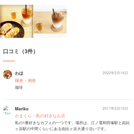
口コミ（3件）
わほ
2022年3月14日
鎌倉・湘南
珈琲
Mariko
2017年3月13日
かまくら・私の好きなお店
私の1番好きなカフェの一つです。場所は、江ノ電和田塚駅と由比
ヶ浜駅の中間くらいにある由比ヶ浜大通り沿いです。