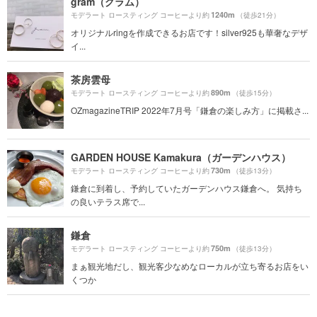
gram（グラム）
1240m
モデラート ロースティング コーヒーより約
（徒歩21分）
オリジナルringを作成できるお店です！silver925も華奢なデザ
イ...
茶房雲母
890m
モデラート ロースティング コーヒーより約
（徒歩15分）
OZmagazineTRIP 2022年7月号「鎌倉の楽しみ方」に掲載さ...
GARDEN HOUSE Kamakura（ガーデンハウス）
730m
モデラート ロースティング コーヒーより約
（徒歩13分）
鎌倉に到着し、予約していたガーデンハウス鎌倉へ。 気持ち
の良いテラス席で...
鎌倉
750m
モデラート ロースティング コーヒーより約
（徒歩13分）
まぁ観光地だし、観光客少なめなローカルが立ち寄るお店をい
くつか