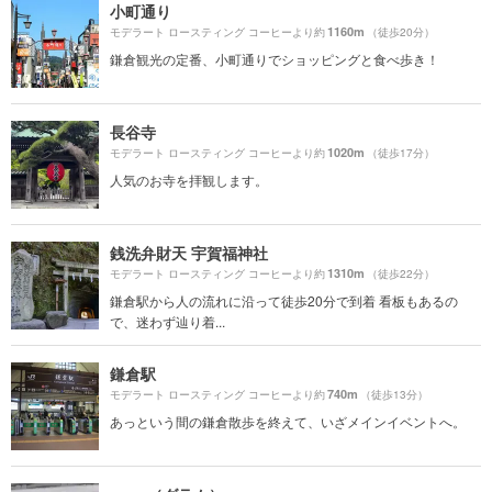
小町通り
1160m
モデラート ロースティング コーヒーより約
（徒歩20分）
鎌倉観光の定番、小町通りでショッピングと食べ歩き！
長谷寺
1020m
モデラート ロースティング コーヒーより約
（徒歩17分）
人気のお寺を拝観します。
銭洗弁財天 宇賀福神社
1310m
モデラート ロースティング コーヒーより約
（徒歩22分）
鎌倉駅から人の流れに沿って徒歩20分で到着 看板もあるの
で、迷わず辿り着...
鎌倉駅
740m
モデラート ロースティング コーヒーより約
（徒歩13分）
あっという間の鎌倉散歩を終えて、いざメインイベントへ。