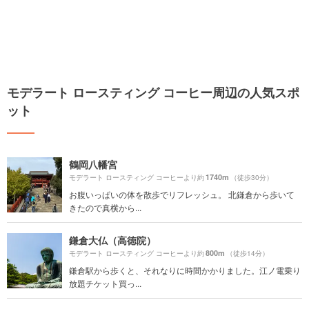
モデラート ロースティング コーヒー周辺の人気スポ
ット
鶴岡八幡宮
1740m
モデラート ロースティング コーヒーより約
（徒歩30分）
お腹いっぱいの体を散歩でリフレッシュ。 北鎌倉から歩いて
きたので真横から...
鎌倉大仏（高徳院）
800m
モデラート ロースティング コーヒーより約
（徒歩14分）
鎌倉駅から歩くと、それなりに時間かかりました。江ノ電乗り
放題チケット買っ...