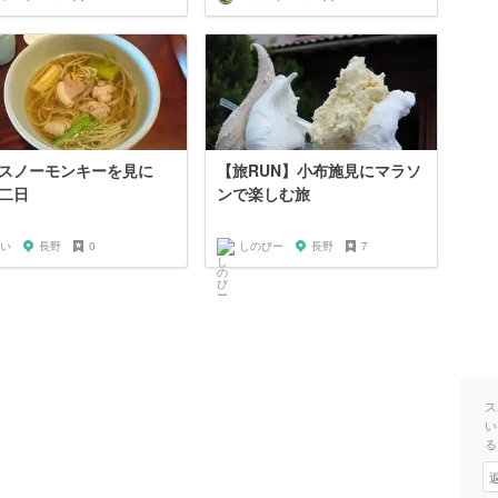
 スノーモンキーを見に
【旅RUN】小布施見にマラソ
二日
ンで楽しむ旅
い
長野
0
しのびー
長野
7
ス
い
る