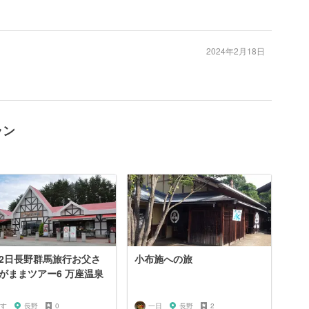
2024年2月18日
ラン
2日長野群馬旅行お父さ
小布施への旅
がままツアー6 万座温泉
す
長野
0
一日
長野
2