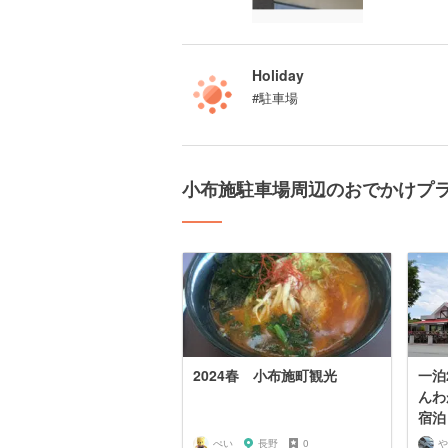
Holiday
#駐車場
小布施駐車場周辺のおでかけプ
2024春 小布施町観光
一泊
んわ
宿泊
ぺい
長野
0
や