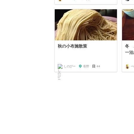
秋の小布施散策
冬
一泊
しのびー
長野
44
ぺ