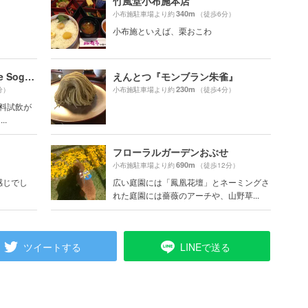
竹風堂小布施本店
340m
）
小布施駐車場より約
（徒歩6分）
小布施といえば、栗おこわ
小布施ワイナリー (Domaine Sogga)
えんとつ『モンブラン朱雀』
230m
分）
小布施駐車場より約
（徒歩4分）
有料試飲が
..
フローラルガーデンおぶせ
690m
）
小布施駐車場より約
（徒歩12分）
感じでし
広い庭園には「鳳凰花壇」とネーミングさ
れた庭園には薔薇のアーチや、山野草...
ツイートする
LINEで送る