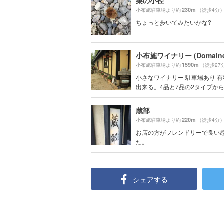
栗の小径
230m
小布施駐車場より約
（徒歩4分
ちょっと歩いてみたいかな?
1590m
小布施駐車場より約
（徒歩27
小さなワイナリー 駐車場あり 
出来る。4品と7品の2タイプから.
蔵部
220m
小布施駐車場より約
（徒歩4分
お店の方がフレンドリーで良い
た。
シェアする