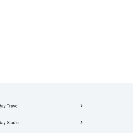
day Travel
day Studio