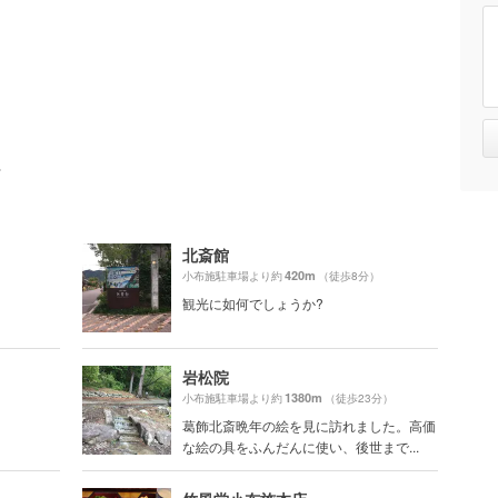
ト
北斎館
420m
）
小布施駐車場より約
（徒歩8分）
観光に如何でしょうか?
岩松院
1380m
）
小布施駐車場より約
（徒歩23分）
葛飾北斎晩年の絵を見に訪れました。高価
な絵の具をふんだんに使い、後世まで...