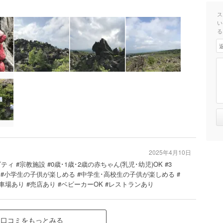
ス
い
る
2025年4月10日
ィ #宗教施設 #0歳･1歳･2歳の赤ちゃん(乳児･幼児)OK #3
める #小学生の子供が楽しめる #中学生･高校生の子供が楽しめる #
場あり #売店あり #ベビーカーOK #レストランあり
口コミをもっとみる