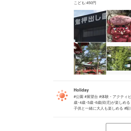
こども:450円
Holiday
#公園 #展望台 #体験・アクティビテ
歳･4歳･5歳･6歳(幼児)が楽し
子供と一緒に大人も楽しめる #駐車