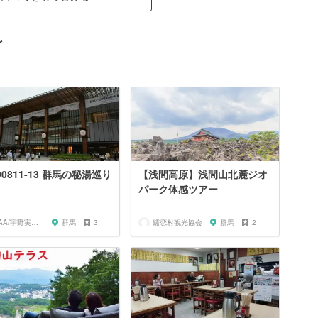
ン
90811-13 群馬の秘湯巡り
【浅間高原】浅間山北麓ジオ
パーク体感ツアー
AAA/宇野実彩子推し
群馬
3
嬬恋村観光協会
群馬
2