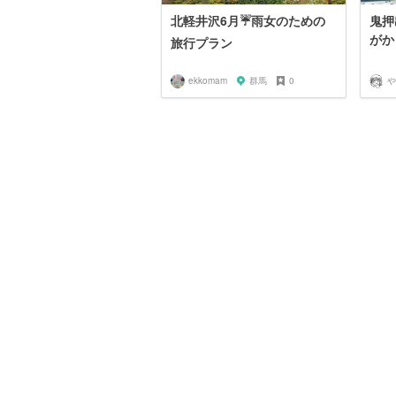
北軽井沢6月☔️雨女のための
鬼押
がか
旅行プラン
ekkomam
群馬
0
や