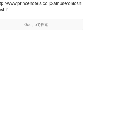
tp://www.princehotels.co.jp/amuse/onioshi
shi/
Googleで検索