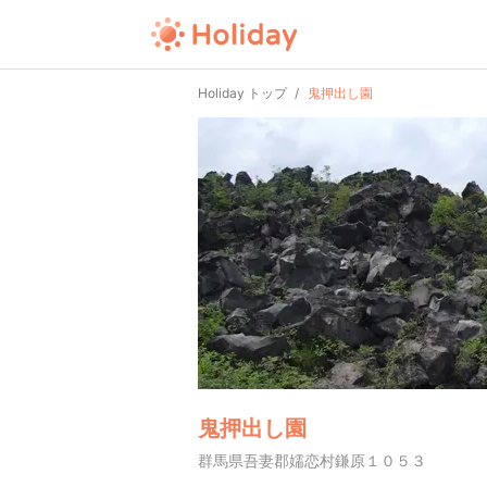
Holiday トップ
鬼押出し園
鬼押出し園
群馬県吾妻郡嬬恋村鎌原１０５３