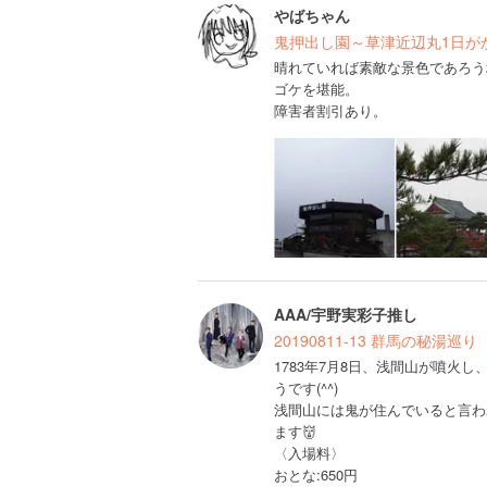
やばちゃん
鬼押出し園～草津近辺丸1日が
晴れていれば素敵な景色であろう
ゴケを堪能。
障害者割引あり。
AAA/宇野実彩子推し
20190811-13 群馬の秘湯巡り
1783年7月8日、浅間山が噴火
うです(^^)
浅間山には鬼が住んでいると言わ
ます👹
〈入場料〉
おとな:650円