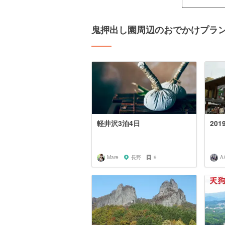
鬼押出し園周辺のおでかけプラ
軽井沢3泊4日
201
Mare
長野
9