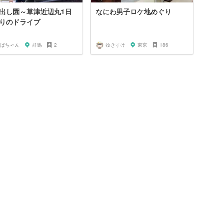
出し園～草津近辺丸1日
なにわ男子ロケ地めぐり
りのドライブ
ばちゃん
群馬
2
ゆきすけ
東京
186