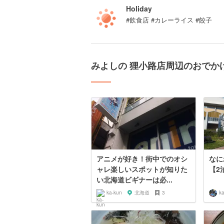
Holiday
#飲食店 #カレーライス #餃子
みよしの 狸小路店周辺のおでか
アニメが好き！街中でのオシ
なにわ
ャレ楽しいスポットが知りた
【2
い北海道ビギナーは必...
ka-kun
北海道
3