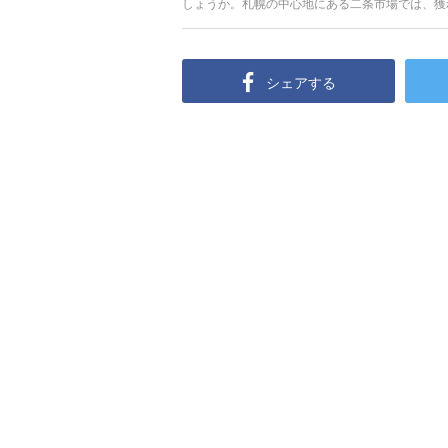
しょうか。札幌の中心地にある二条市場では、獲
今回の記事では、美味しい海鮮が食べたい人に向
飲食店も紹介しますので、ぜひ朝食やランチの参
シェアする