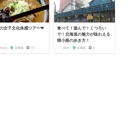
の女子文化体感ツアー❤
食べて！遊んで！くつろい
で！北海道の魅力が味わえる
狸小路の歩き方！
ena☺︎
北海道
14
shun
北海道
5