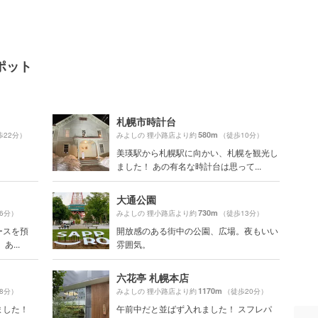
ポット
札幌市時計台
580m
歩22分）
みよしの 狸小路店より約
（徒歩10分）
美瑛駅から札幌駅に向かい、札幌を観光し
ました！ あの有名な時計台は思って...
大通公園
730m
6分）
みよしの 狸小路店より約
（徒歩13分）
ースを預
開放感のある街中の公園、広場。夜もいい
...
雰囲気。
六花亭 札幌本店
1170m
8分）
みよしの 狸小路店より約
（徒歩20分）
ました！
午前中だと並ばず入れました！ スフレパ