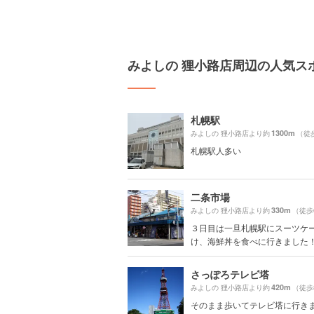
みよしの 狸小路店周辺の人気ス
札幌駅
1300m
みよしの 狸小路店より約
（徒
札幌駅人多い
二条市場
330m
みよしの 狸小路店より約
（徒歩
３日目は一旦札幌駅にスーツケ
け、海鮮丼を食べに行きました！ あ
さっぽろテレビ塔
420m
みよしの 狸小路店より約
（徒歩
そのまま歩いてテレビ塔に行き