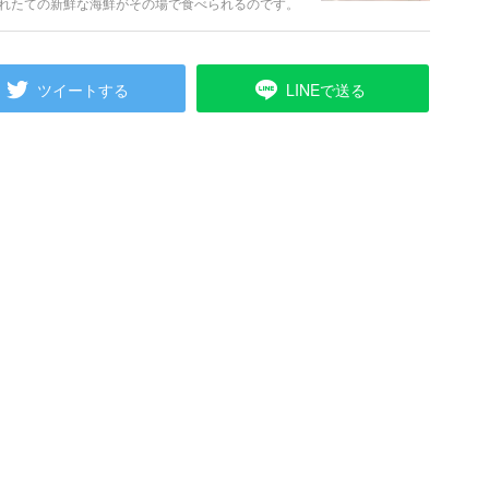
れたての新鮮な海鮮がその場で食べられるのです。
けて二条市場の楽しみ方を解説します。おすすめの
考にしてください。
ツイートする
LINEで送る