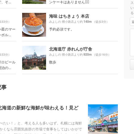
そ...
ンケーキはありません🙅‍♀️
ス
い
る
海味 はちきょう 本店
140m
歩33分）
みよしの 狸小路店より約
（徒歩3分）
い星のマー
予約必須です。
ル...
北海道庁 赤れんが庁舎
920m
歩33分）
みよしの 狸小路店より約
（徒歩16分）
ポロビール
散歩
の...
記事
北海道の新鮮な海鮮が味わえる！見ど
べたい！」と、考える人も多いはず。札幌には海鮮
かくなら雰囲気抜群の市場で食事をしてはいかがで