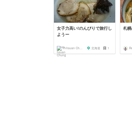
女子力高い!のんびりで旅行し
札幌
ようー
Yi-hsuan Chung
北海道
1
R