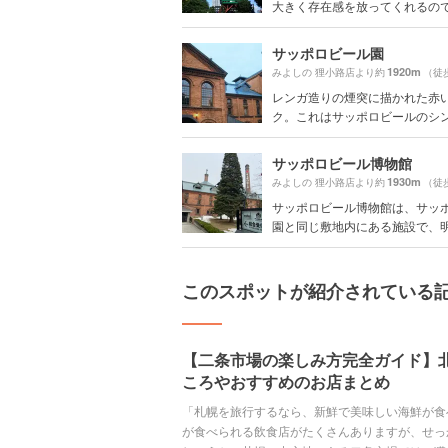
大きく存在感を放ってくれるので、
サッポロビール園
1920m
みよしの 狸小路店より約
（徒
レンガ造りの煙突に描かれた赤
ク。これはサッポロビールのシンボ
サッポロビール博物館
1930m
みよしの 狸小路店より約
（徒
サッポロビール博物館は、サッ
園と同じ敷地内にある施設で、明治
このスポットが紹介されている
【二条市場の楽しみ方完全ガイド】
ころやおすすめのお店まとめ
「札幌を旅行するなら、新鮮で美味しい海鮮が食
が食べられる飲食店がたくさんありますが、せっ