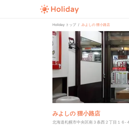
Holiday トップ
みよしの 狸小路店
みよしの 狸小路店
北海道札幌市中央区南３条西２丁目１６-