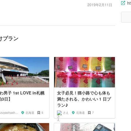
ht
2019年2月11日
けプラン
男子 1st LOVE in札幌
女子必見！狸小路で心も体も
泊3日】
満たされる、かわいい 1 日プ
ラン♪
kazuyaohashi89
北海道
5
さえ
北海道
7