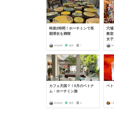
時差2時間！ホーチミンで長
穴場
期滞在を満喫
教室
女子
teriyaki
海外
1
te
カフェ天国？！5月のベトナ
ベト
ム・ホーチミン旅
teriyaki
海外
3
f-