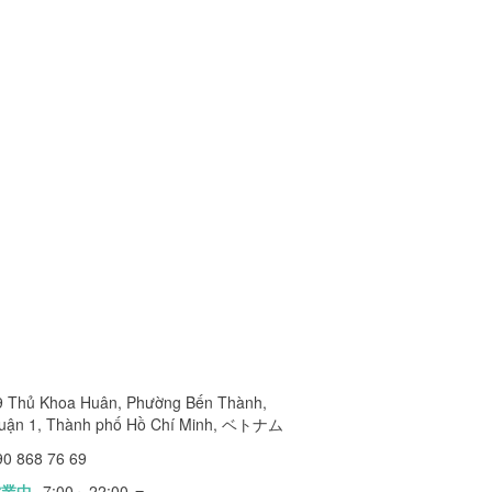
9 Thủ Khoa Huân, Phường Bến Thành,
uận 1, Thành phố Hồ Chí Minh, ベトナム
90 868 76 69
営業中
7:00～22:00