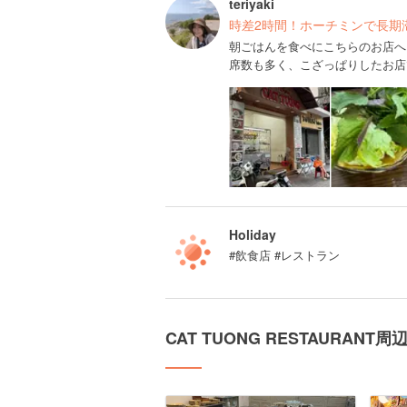
teriyaki
時差2時間！ホーチミンで長期
朝ごはんを食べにこちらのお店へ
席数も多く、こざっぱりしたお店
Holiday
#飲食店 #レストラン
CAT TUONG RESTAURAN