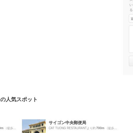
い
る
T周辺の人気スポット
サイゴン中央郵便局
0m
700m
（徒歩5分）
CAT TUONG RESTAURANTより約
（徒歩12分）