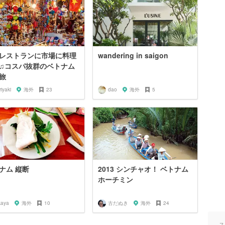
レストランに市場に料理
wandering in saigon
♫コスパ抜群のベトナム
旅
riyaki
海外
23
dao
海外
5
ナム 縦断
2013 シンチャオ！ ベトナム
ホーチミン
kaya
海外
10
古だぬき
海外
24
ス