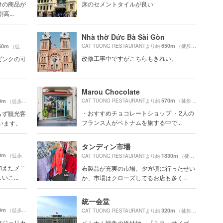
けの商品が
床のセメントタイルが良い
...
Nhà thờ Đức Bà Sài Gòn
650m
50m
CAT TUONG RESTAURANTより約
（徒歩11分）
（徒歩28分）
改修工事中ですがこちらもきれい。
ピンクの可
Marou Chocolate
570m
0m
CAT TUONG RESTAURANTより約
（徒歩10分）
（徒歩10分）
・おすすめチョコレートショップ ・2人の
らず観光客
フランス人がベトナムを旅する中で...
います。
タンディン市場
0m
（徒歩9分）
1830m
CAT TUONG RESTAURANTより約
（徒歩31分）
加えたメニ
布製品が充実の市場。夕方頃に行ったせい
こ...
か、市場はクローズしてるお店も多く...
統一会堂
0m
（徒歩10分）
320m
CAT TUONG RESTAURANTより約
（徒歩6分）
マジョリカ
ベトナム戦争の終結地。『ミス・サイゴ