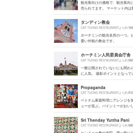
観光客向けの価格で、観光客向
売られてます。 マーケット内は割高
タンディン教会
16
CAT TUONG RESTAURANTより約
ホーチミンの観光名所の一つ。
愛い外観の教会です。
ホーチミン人民委員会庁舎
55
CAT TUONG RESTAURANTより約
一般公開されていないにも関わ
に人気。 撮影ポイントとなって
Propaganda
51
CAT TUONG RESTAURANTより約
ベトナム家庭料理にアレンジを
ューが並ぶ。バインミーがおいしい
Sri Thenday Yuttha Pani
59
CAT TUONG RESTAURANTより約
ヒンドゥー教の寺院。壁一面に