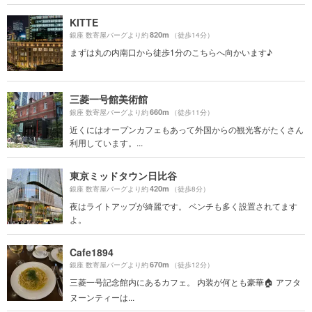
KITTE
820m
銀座 数寄屋バーグより約
（徒歩14分）
まずは丸の内南口から徒歩1分のこちらへ向かいます♪
三菱一号館美術館
660m
銀座 数寄屋バーグより約
（徒歩11分）
近くにはオープンカフェもあって外国からの観光客がたくさん
利用しています。...
東京ミッドタウン日比谷
420m
銀座 数寄屋バーグより約
（徒歩8分）
夜はライトアップが綺麗です。 ベンチも多く設置されてます
よ。
Cafe1894
670m
銀座 数寄屋バーグより約
（徒歩12分）
三菱一号記念館内にあるカフェ。 内装が何とも豪華🏠 アフタ
ヌーンティーは...