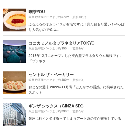
喫茶YOU
570m
銀座 数寄屋バーグより約
（徒歩10分）
ふるふるのオムライスが有名ですね！見た目も可愛い！やっぱ
り人気なので並ぶ...
コニカミノルタプラネタリアTOKYO
150m
銀座 数寄屋バーグより約
（徒歩3分）
2018年12月にオープンした複合型プラネタリウム施設です。
「プラネタ...
セントル ザ・ベーカリー
480m
銀座 数寄屋バーグより約
（徒歩8分）
おとなの週末 2022年11月号「とんかつの誘惑」に掲載された
スポット
ギンザ シックス（GINZA SIX）
330m
銀座 数寄屋バーグより約
（徒歩6分）
銀座に行くと必ず寄ってしまうアート系の本が充実している