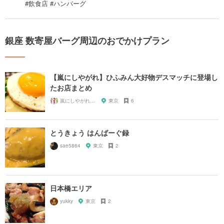
#飲食店 #ハンバーグ
銀座 数寄屋バーグ周辺のおでかけプラン
【嵐にしやがれ】ひふみん大好物デスマッチに登場し
たお店まとめ
嵐にしやがれガール
東京
6
とうきょう はんばーぐ録
sae5864
東京
2
日本橋エリア
yukky
東京
2