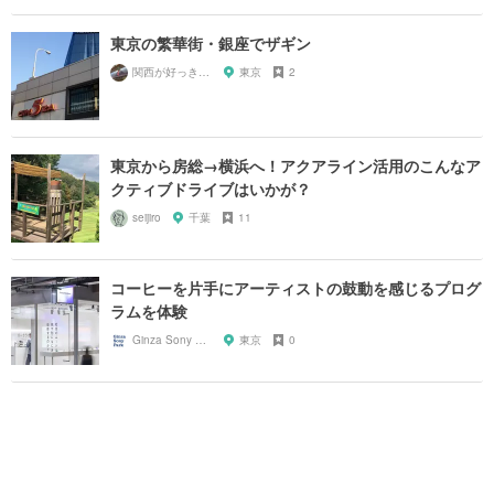
東京の繁華街・銀座でザギン
関西が好っきゃねん
東京
2
東京から房総→横浜へ！アクアライン活用のこんなア
クティブドライブはいかが？
seijiro
千葉
11
コーヒーを片手にアーティストの鼓動を感じるプログ
ラムを体験
Ginza Sony Park
東京
0