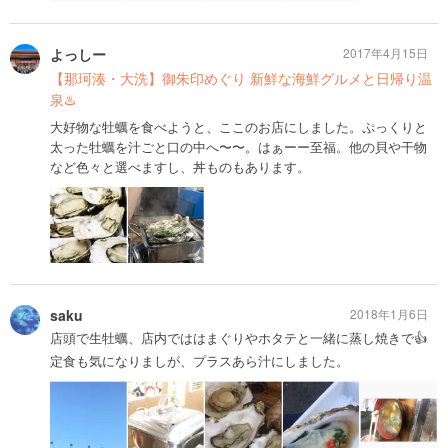
よっしー
2017年4月15日
【那珂湊・大洗】御朱印めぐり 新鮮な海鮮グルメと日帰り温
泉♨️
大好物な牡蠣を食べようと、ここのお店にしました。ぷっくりと
太った牡蠣を汁ごと口の中へ〜〜。はぁーー至福。他の貝や干物
など色々と選べますし、丼ものもあります。
saku
2018年1月6日
店頭で生牡蠣、店内でははまぐりやホタテと一緒に蒸し焼きで👍
定食も気になりましが、プラスあら汁にしました。