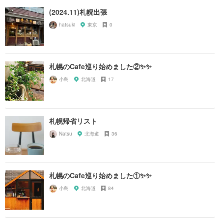
(2024.11)札幌出張
hatsuki
東京
0
札幌のCafe巡り始めました②✨✨
小鳥
北海道
17
札幌帰省リスト
Natsu
北海道
36
札幌のCafe巡り始めました①✨✨
小鳥
北海道
84