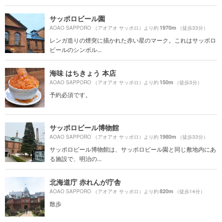
サッポロビール園
1970m
AOAO SAPPORO （アオアオ サッポロ）より約
（徒歩33分）
レンガ造りの煙突に描かれた赤い星のマーク。これはサッポロ
ビールのシンボル...
海味 はちきょう 本店
150m
AOAO SAPPORO （アオアオ サッポロ）より約
（徒歩3分）
予約必須です。
サッポロビール博物館
1980m
AOAO SAPPORO （アオアオ サッポロ）より約
（徒歩33分）
サッポロビール博物館は、サッポロビール園と同じ敷地内にあ
る施設で、明治の...
北海道庁 赤れんが庁舎
820m
AOAO SAPPORO （アオアオ サッポロ）より約
（徒歩14分）
散歩