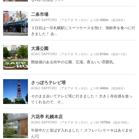
二条市場
430m
AOAO SAPPORO （アオアオ サッポロ）より約
（徒歩8分）
３日目は一旦札幌駅にスーツケースを預け、海鮮丼を食べに行
きました！ あ...
大通公園
610m
AOAO SAPPORO （アオアオ サッポロ）より約
（徒歩11分）
開放感のある街中の公園、広場。夜もいい雰囲気。
さっぽろテレビ塔
440m
AOAO SAPPORO （アオアオ サッポロ）より約
（徒歩8分）
そのまま歩いてテレビ塔に行きました！ 大きく存在感を放っ
てくれるので、そ...
六花亭 札幌本店
1070m
AOAO SAPPORO （アオアオ サッポロ）より約
（徒歩18分）
午前中だと並ばず入れました！ スフレパンケーキはありませ
ん🙅‍♀️