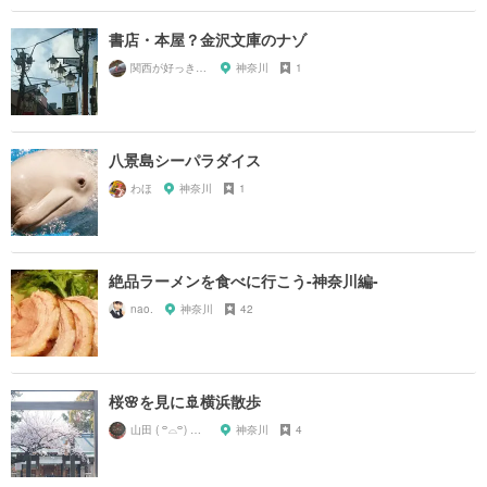
書店・本屋？金沢文庫のナゾ
関西が好っきゃねん
神奈川
1
八景島シーパラダイス
わほ
神奈川
1
絶品ラーメンを食べに行こう-神奈川編-
nao.
神奈川
42
桜🌸を見に🚢横浜散歩
山田 ( ꒪⌓꒪) ストレンジ
神奈川
4