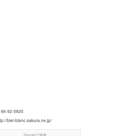
166-92-5820
tp://biei-blanc.sakura.ne.jp/
Googleで検索