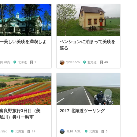
一美しい美瑛を満喫しよ
ペンションに泊まって美瑛を
巡る
田 和尚
北海道
7
cycleneco
北海道
40
富良野旅行3日目（美
2017 北海道ツーリング
旭川）曇り一時雨
raiso
北海道
14
HERITAGE
北海道
5