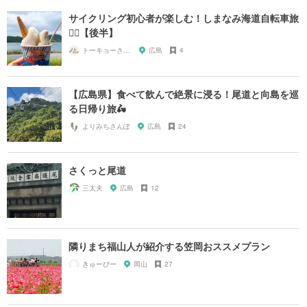
サイクリング初心者が楽しむ！しまなみ海道自転車旅
🚴‍♀️【後半】
トーキョーさんぽ
広島
4
【広島県】食べて飲んで絶景に浸る！尾道と向島を巡
る日帰り旅🛵
よりみちさんぽ
広島
24
さくっと尾道
三太夫
広島
12
隣りまち福山人が紹介する笠岡おススメプラン
きゅーぴー
岡山
27