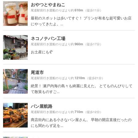
おやつとやまねこ
610m
尾道駅前行き渡船のりばより約
（徒歩11分）
最初のスポットは歩いてすぐ！ プリンが有名な超可愛いお店
にやってきたよ。...
ネコノテパン工場
960m
尾道駅前行き渡船のりばより約
（徒歩17分）
お土産にも🥐
尾道市
1210m
尾道駅前行き渡船のりばより約
（徒歩21分）
絶景！ 瀬戸内海の島々も綺麗に見えた。 とてものんびりして
て散策ものすご...
パン屋航路
710m
尾道駅前行き渡船のりばより約
（徒歩12分）
商店街内にある小さなパン屋さん。 早朝の開店直後だったの
にも関わらず足を...