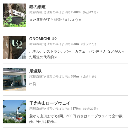
猫の細道
1200m
尾道駅前行き渡船のりばより約
（徒歩21分）
また運動がてら頑張りましょう♬
ONOMICHI U2
620m
尾道駅前行き渡船のりばより約
（徒歩11分）
ホテル、レストラン、バー、カフェ、パン屋さん などが入っ
た尾道の代表的ス...
尾道駅
630m
尾道駅前行き渡船のりばより約
（徒歩11分）
出発
千光寺山ロープウェイ
1170m
尾道駅前行き渡船のりばより約
（徒歩20分）
麓から山頂まで3分間、500円 行きはロープウェイで空中散
歩、帰りは徒歩...