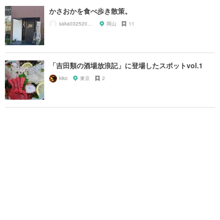
かさおかを食べ歩き散策。
saka032520042
岡山
11
「吉田類の酒場放浪記」に登場したスポットvol.1
kiko
東京
2