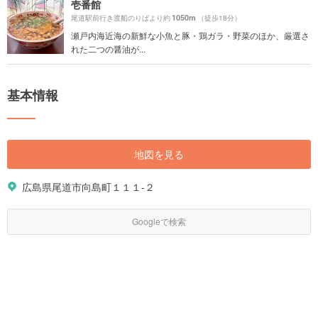
壱番館
1050m
尾道駅前行き渡船のりばより約
（徒歩18分）
瀬戸内海近海の新鮮な小魚と豚・鶏ガラ・野菜のほか、厳選さ
れた二つの醤油が...
基本情報
地図を見る
広島県尾道市向島町１１１-２
Googleで検索