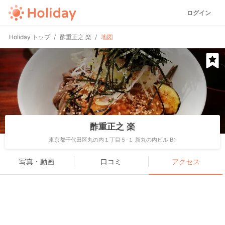
ログイン
Holiday トップ
酢重正之 楽
地図
酢重正之 楽
東京都千代田区丸の内１丁目５-１ 新丸の内ビル B1
写真・動画
口コミ
アクセス