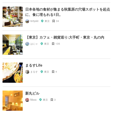
日本各地の食材が集まる秋葉原の穴場スポットを起点
に、食に埋もれる1日。
teriyaki
東京
34
【東京】カフェ・雑貨巡り:大手町・東京・丸の内
はにゃ
東京
135
まるすLife
まるす
東京
4
新丸ビル
Masa
東京
3