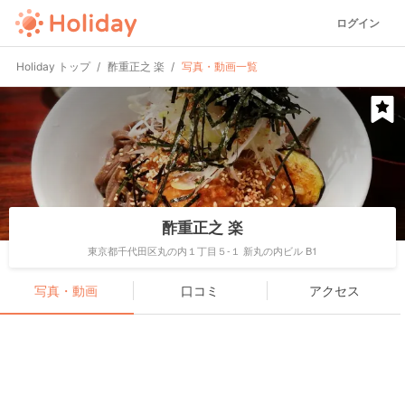
ログイン
Holiday トップ
酢重正之 楽
写真・動画一覧
酢重正之 楽
東京都千代田区丸の内１丁目５-１ 新丸の内ビル B1
写真・動画
口コミ
アクセス