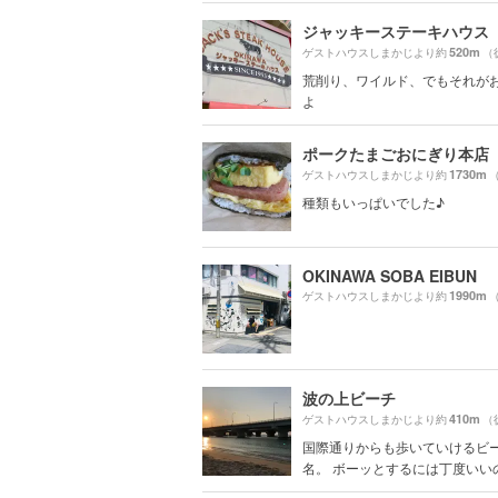
ジャッキーステーキハウス
520m
ゲストハウスしまかじより約
（
荒削り、ワイルド、でもそれが
よ
ポークたまごおにぎり本店
1730m
ゲストハウスしまかじより約
種類もいっぱいでした♪
OKINAWA SOBA EIBUN
1990m
ゲストハウスしまかじより約
波の上ビーチ
410m
ゲストハウスしまかじより約
（
国際通りからも歩いていけるビ
名。 ボーッとするには丁度いいので