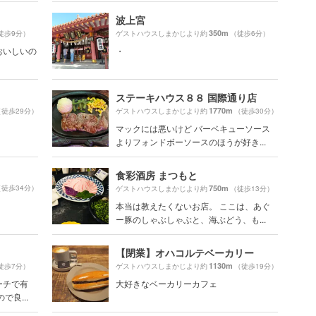
波上宮
350m
徒歩9分）
ゲストハウスしまかじより約
（徒歩6分）
おいしいの
・
ステーキハウス８８ 国際通り店
1770m
（徒歩29分）
ゲストハウスしまかじより約
（徒歩30分）
マックには悪いけど バーベキューソース
よりフォンドボーソースのほうが好き...
食彩酒房 まつもと
（徒歩34分）
750m
ゲストハウスしまかじより約
（徒歩13分）
本当は教えたくないお店。 ここは、あぐ
ー豚のしゃぶしゃぶと、海ぶどう、も...
【閉業】オハコルテベーカリー
1130m
徒歩7分）
ゲストハウスしまかじより約
（徒歩19分）
ーチで有
大好きなベーカリーカフェ
良...