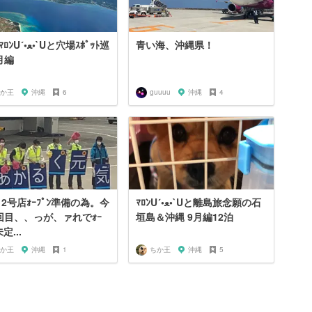
•`Uと穴場ｽﾎﾟｯﾄ巡
青い海、沖縄県！
月編
か王
沖縄
6
guuuu
沖縄
4
 2号店ｫｰﾌﾟﾝ準備の為。今
ﾏﾛﾝU´•ﻌ•`Uと離島旅念願の石
回目、、っが、ァれでｫｰ
垣島＆沖縄 9月編12泊
未定...
か王
沖縄
1
ちか王
沖縄
5