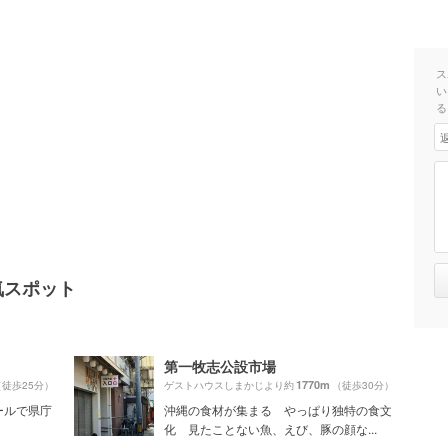
ス
い
る
気スポット
第一牧志公設市場
1770m
（徒歩25分）
ゲストハウスしまかじより約
（徒歩30分）
ールで県庁
沖縄の食材が集まる やっぱり独特の食文
化 見たことない魚、えび、豚の顔な...