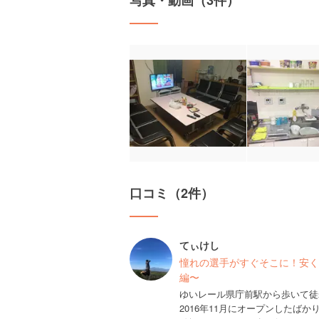
写真・動画（3件）
口コミ（2件）
てぃけし
憧れの選手がすぐそこに！安く
編〜
ゆいレール県庁前駅から歩いて徒
2016年11月にオープンしたば