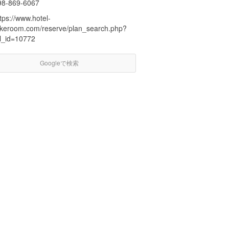
98-869-6067
tps://www.hotel-
akeroom.com/reserve/plan_search.php?
tl_id=10772
Googleで検索