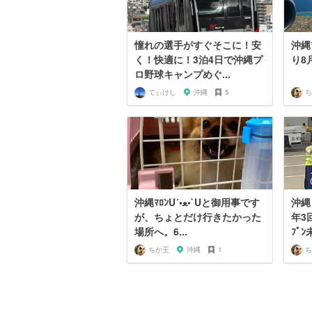
憧れの選手がすぐそこに！安
沖縄ﾏﾛﾝU´•ﻌ
く！快適に！3泊4日で沖縄プ
り8
ロ野球キャンプめぐ...
てぃけし
沖縄
5
ち
沖縄ﾏﾛﾝU´•ﻌ•`Uと御用事です
沖縄
が、ちょとだけ行きたかった
年3
場所へ。6...
ﾌﾟﾝ
ちか王
沖縄
1
ち