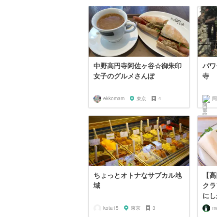
中野高円寺阿佐ヶ谷☆御朱印
パワ
女子のグルメさんぽ
寺
ekkomam
東京
4
阿
ちょっとオトナなサブカル地
【高
域
クラ
にし
kota15
東京
3
m