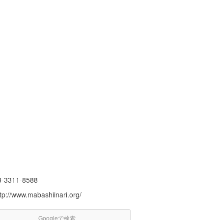
3-3311-8588
tp://www.mabashiinari.org/
Googleで検索