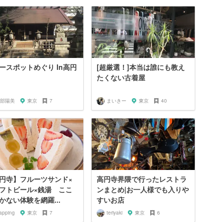
ースポットめぐり In高円
[超厳選！]本当は誰にも教え
たくない古着屋
部陽美
東京
7
まいきー
東京
40
円寺】フルーツサンド×
高円寺界隈で行ったレストラ
フトビール×銭湯 ここ
ンまとめ|お一人様でも入りや
かない体験を網羅...
すいお店
apping
東京
7
teriyaki
東京
6