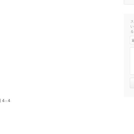
ス
い
る
４-４