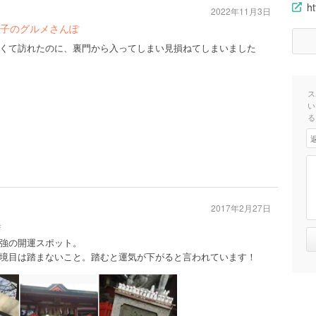
ht
2022年11月3日
子のグルメさんぽ
くて訪れたのに、裏門から入ってしまい見損ねてしまいました
ス
い
る
2017年2月27日
寺
強の開運スポット。
境目は踏まないこと。踏むと運気が下がると言われています！