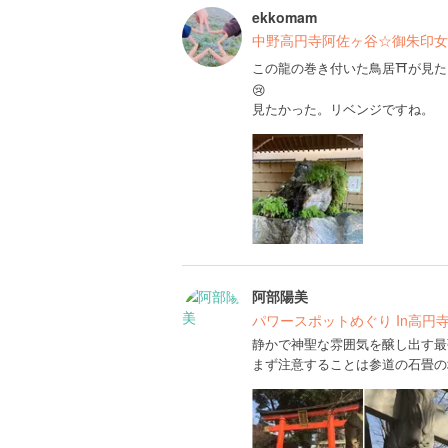
ekkomam
中野高円寺阿佐ヶ谷☆御朱印女
この龍の巻き付いた鳥居⛩が見た
😢
見たかった。リベンジですね。
阿部陽美
パワースポットめぐり In高円
静かで神聖な雰囲気を醸し出す最
まず注意することは参道の石畳の