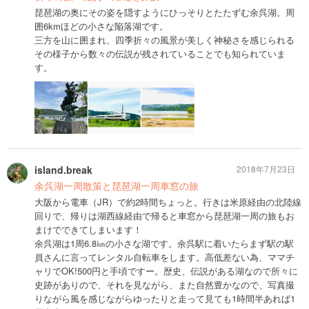
琵琶湖の奥にその姿を隠すようにひっそりとたたずむ余呉湖。周
囲6kmほどの小さな陥落湖です。
三方を山に囲まれ、四季折々の風景が美しく神秘さを感じられる
その様子から数々の伝説が残されていることでも知られていま
す。
island.break
2018年7月23日
余呉湖一周散策と琵琶湖一周車窓の旅
大阪から電車（JR）で約2時間ちょっと。行きは米原経由の北陸線
回りで、帰りは湖西線経由で帰ると車窓から琵琶湖一周の旅もお
まけでできてしまいます！
余呉湖は1周6.8㎞の小さな湖です。余呉駅に着いたらまず駅の駅
員さんに言ってレンタル自転車をします。高低差ない為、ママチ
ャリでOK!500円と手頃ですー。歴史、伝説がある湖なので所々に
史跡がありので、それを見ながら、また自然豊かなので、写真撮
りながら風を感じながらゆったりと走って見ても1時間半あれば1