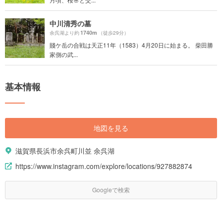
中川清秀の墓
1740m
余呉湖より約
（徒歩29分）
賤ケ岳の合戦は天正11年（1583）4月20日に始まる。 柴田勝
家側の武...
基本情報
地図を見る
滋賀県長浜市余呉町川並 余呉湖
https://www.instagram.com/explore/locations/927882874
Googleで検索