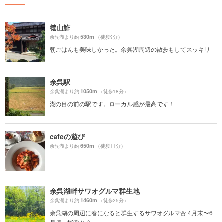
徳山鮓
530m
余呉湖より約
（徒歩9分）
朝ごはんも美味しかった。余呉湖周辺の散歩もしてスッキリ
余呉駅
1050m
余呉湖より約
（徒歩18分）
湖の目の前の駅です。ローカル感が最高です！
cafeの遊び
650m
余呉湖より約
（徒歩11分）
余呉湖畔サワオグルマ群生地
1460m
余呉湖より約
（徒歩25分）
余呉湖の周辺に春になると群生するサワオグルマ🌼 4月末〜6
月頃、桜🌸と交...