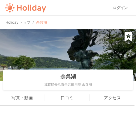
ログイン
Holiday トップ
余呉湖
余呉湖
滋賀県長浜市余呉町川並 余呉湖
写真・動画
口コミ
アクセス