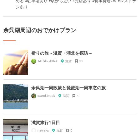
める #駐車場あり #駅から近い #売店あり #食事持込OK #レストラ
ンあり
余呉湖周辺のおでかけプラン
祈りの旅～滋賀・湖北を探訪～
TATSU-.-HINA
滋賀
21
余呉湖一周散策と琵琶湖一周車窓の旅
island.break
滋賀
4
滋賀旅行1日目
nawaya
滋賀
0