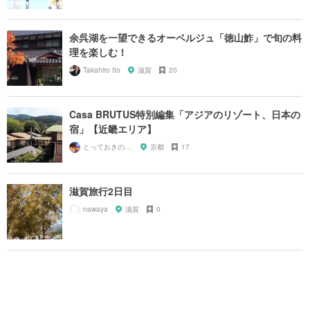
余呉湖を一望できるオーベルジュ「徳山鮓」で旬の料
理を楽しむ！
Takahiro Ito
滋賀
20
Casa BRUTUS特別編集「アジアのリゾート、日本の
宿」【近畿エリア】
とっておきの宿探し
京都
17
滋賀旅行2日目
nawaya
滋賀
0