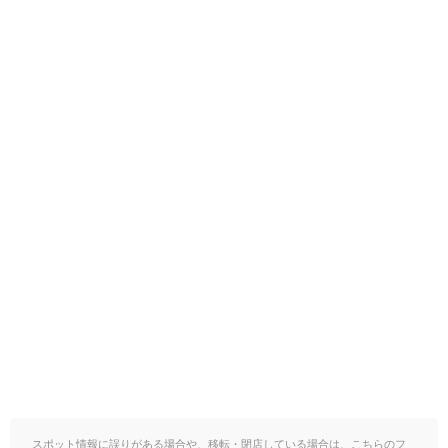
スポット情報に誤りがある場合や、移転・閉店している場合は、こちらのフ