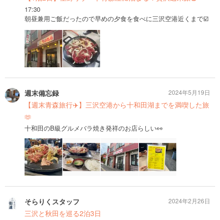
17:30
朝昼兼用ご飯だったので早めの夕食を食べに三沢空港近くまで☑️
週末備忘録
2024年5月19日
【週末青森旅行✈️】三沢空港から十和田湖までを満喫した旅
🫶
十和田のB級グルメバラ焼き発祥のお店らしい👀
そらりくスタッフ
2024年2月26日
三沢と秋田を巡る2泊3日