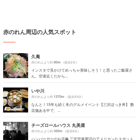
赤のれん周辺の人気スポット
久庵
80m
赤のれんより約
（徒歩2分）
インスタで見かけてめっちゃ美味しそう！と思ったご飯屋さ
ん。空港近くだから...
いや川
1370m
赤のれんより約
（徒歩23分）
なんと！15年も続く冬のグルメイベント【三沢ほっき丼】 数
店舗ある中で、...
チーズロールハウス 丸美屋
350m
赤のれんより約
（徒歩6分）
ハンバーガーのお店🍔 三沢空港周辺のアメリカンなスポット