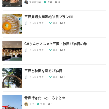
週末備忘録
青森
0
三沢周辺大満喫2泊3日プラン🙆‍♀️
そらりくスタッフ
青森
4
CAさんオススメ✈︎三沢・秋田3泊4日の旅
そらりくスタッフ
青森
4
三沢と秋田を巡る2泊3日
そらりくスタッフ
青森
0
青森行きたいところまとめ
千穂
青森
4