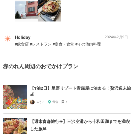
Holiday
2024年2月9日
#飲食店 #レストラン #定食・食堂 #その他肉料理
赤のれん周辺のおでかけプラン
【1泊2日】星野リゾート青森屋に泊まる！贅沢週末旅
🍎
ふうこ
青森
5
【週末青森旅行✈️】三沢空港から十和田湖までを満喫
した旅🫶