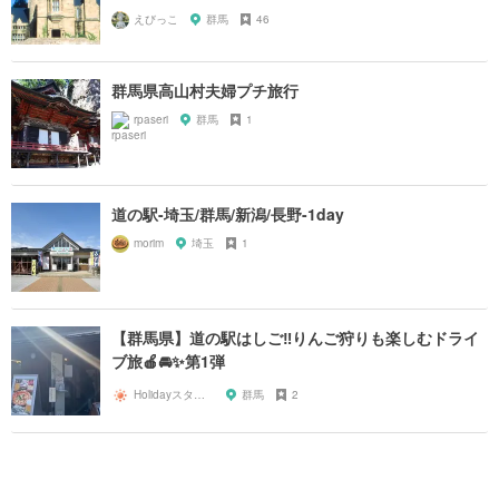
えびっこ
群馬
46
群馬県高山村夫婦プチ旅行
rpaseri
群馬
1
道の駅-埼玉/群馬/新潟/長野-1day
morim
埼玉
1
【群馬県】道の駅はしご‼︎りんご狩りも楽しむドライ
ブ旅🍎🚘✨第1弾
Holidayスタッフ
群馬
2