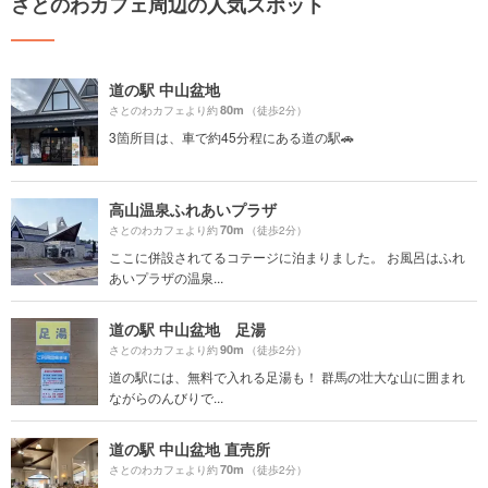
さとのわカフェ周辺の人気スポット
道の駅 中山盆地
80m
さとのわカフェより約
（徒歩2分）
3箇所目は、車で約45分程にある道の駅🚗
高山温泉ふれあいプラザ
70m
さとのわカフェより約
（徒歩2分）
ここに併設されてるコテージに泊まりました。 お風呂はふれ
あいプラザの温泉...
道の駅 中山盆地 足湯
90m
さとのわカフェより約
（徒歩2分）
道の駅には、無料で入れる足湯も！ 群馬の壮大な山に囲まれ
ながらのんびりで...
道の駅 中山盆地 直売所
70m
さとのわカフェより約
（徒歩2分）