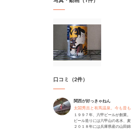
写真・動画（1件）
口コミ（2件）
関西が好っきゃねん
太閤秀吉と有馬温泉。今も昔も
１９９７年、六甲ビールが創業。
ビール造りには六甲山の名水、麦
２０１８年には兵庫県産の山田錦