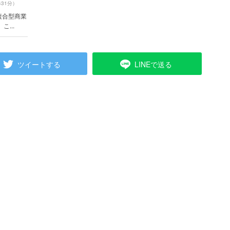
31分）
複合型商業
...
ツイートする
LINEで送る