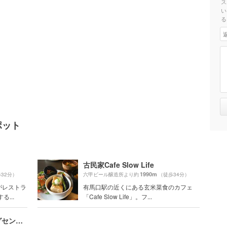
ス
い
る
ポット
古民家Cafe Slow Life
1990m
32分）
六甲ビール醸造所より約
（徒歩34分）
がレストラ
有馬口駅の近くにある玄米菜食のカフェ
...
「Cafe Slow Life」。フ...
エコール･リラ ショッピングセンター