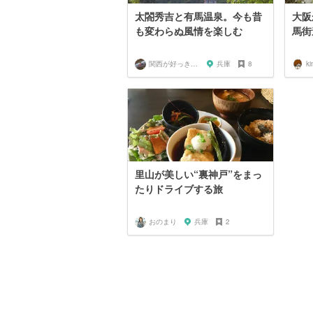
太閤秀吉と有馬温泉。今も昔
大阪
も変わらぬ風情を楽しむ
馬街
関西が好っきゃねん
兵庫
8
k
里山が美しい“裏神戸”をまっ
たりドライブする旅
おのまり
兵庫
2