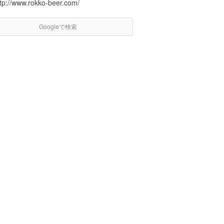
ttp://www.rokko-beer.com/
Googleで検索