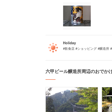
Holiday
#飲食店 #ショッピング #醸造所 
六甲ビール醸造所周辺のおでか