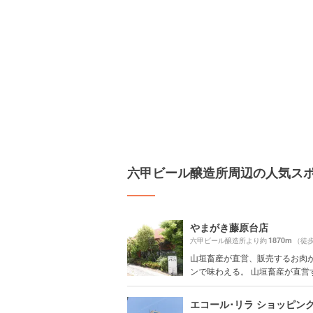
六甲ビール醸造所周辺の人気ス
やまがき藤原台店
1870m
六甲ビール醸造所より約
（徒歩
山垣畜産が直営、販売するお肉
ンで味わえる。 山垣畜産が直営する