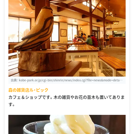
出典：
kobe-park.or.jp/cgi-bin/shinrin/news/index.cgi?file=news&mode=detail
&select=1322447371
森の雑貨店ル・ピック
カフェ＆ショップです。木の雑貨やお花の苗木も置いてありま
す。