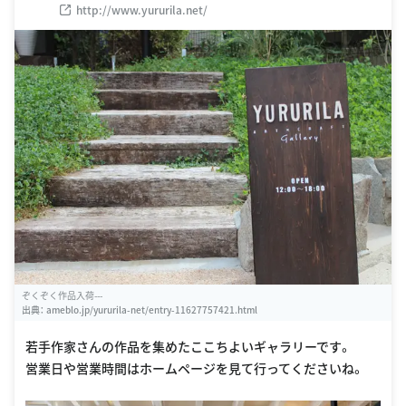
http://www.yururila.net/
ぞくぞく作品入荷---
出典：
ameblo.jp/yururila-net/entry-11627757421.html
若手作家さんの作品を集めたここちよいギャラリーです。
営業日や営業時間はホームページを見て行ってくださいね。