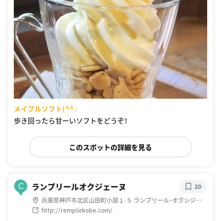
メイプルソフト(^^♪
歩き回ったら甘ーいソフトをどうぞ！
このスポットの詳細を見る
ランプリールオクジェーヌ
C
20
兵庫県神戸市北区山田町小部１-５ ランプリール・オクシジェ
ーヌ
http://remplirkobe.com/