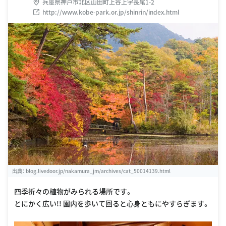
兵庫県神戸市北区山田町上谷上字長尾1-2
http://www.kobe-park.or.jp/shinrin/index.html
出典：
blog.livedoor.jp/nakamura_jm/archives/cat_50014139.html
四季折々の植物がみられる場所です。
とにかく広い!! 園内を歩いて回ると心身ともにやすらぎます。