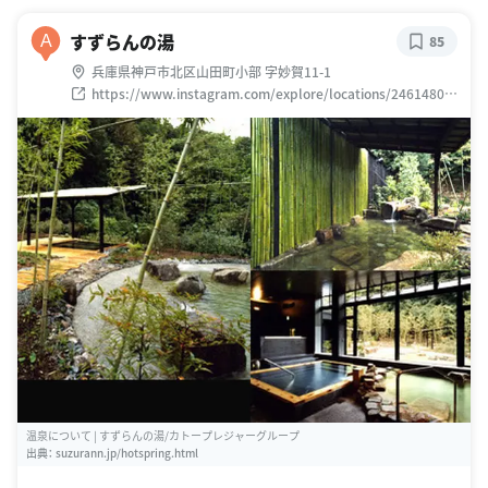
すずらんの湯
A
85
兵庫県神戸市北区山田町小部 字妙賀11-1
https://www.instagram.com/explore/locations/24614806
2
温泉について | すずらんの湯/カトープレジャーグループ
出典：
suzurann.jp/hotspring.html