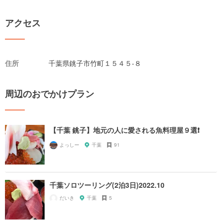
アクセス
住所
千葉県銚子市竹町１５４５-８
周辺のおでかけプラン
【千葉 銚子】地元の人に愛される魚料理屋９選❗️
よっしー
千葉
91
千葉ソロツーリング(2泊3日)2022.10
だいき
千葉
5