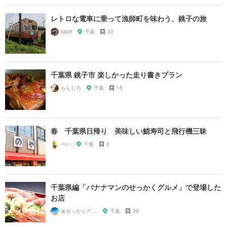
レトロな電車に乗って漁師町を味わう、銚子の旅
kaori
千葉
33
千葉県 銚子市 楽しかった走り書きプラン
もんじろ
千葉
15
春 千葉県日帰り 美味しい鯖寿司と飛行機三昧
ぺい
千葉
2
千葉県編「バナナマンのせっかくグルメ」で登場した
お店
🍌せっかくグルメまにあ🍌
千葉
39