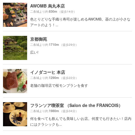
AWOMB 烏丸本店
830m
二条城より約
（徒歩14分）
色とりどりな手織り寿司が楽しめるAWOMB。器の上が小さな
アートのよう！...
京都御苑
1710m
二条城より約
（徒歩29分）
広い!
イノダコーヒ 本店
1290m
二条城より約
（徒歩22分）
老舗の珈琲店で桜モンブランを食す
フランソア喫茶室 （Salon de the FRANCOIS）
1980m
二条城より約
（徒歩34分）
何を食べても飲んでも美味しいお店。何度でも行きたい！店内
にはクラシックも...