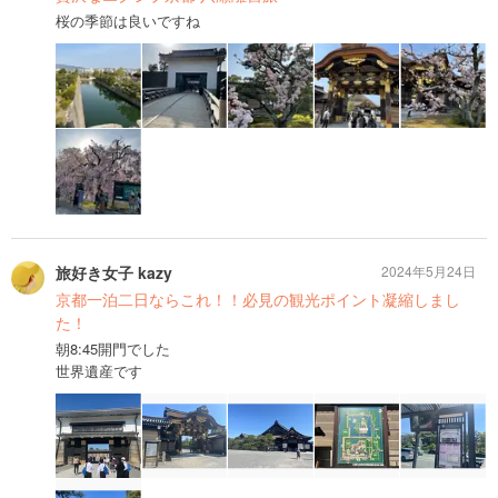
桜の季節は良いですね
旅好き女子 kazy
2024年5月24日
京都一泊二日ならこれ！！必見の観光ポイント凝縮しまし
た！
朝8:45開門でした
世界遺産です