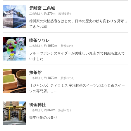
元離宮 二条城
270m
二条城より約
（徒歩5分）
徳川家の栄枯盛衰をはじめ、日本の歴史の移り変わりを見守っ
てきたお城
喫茶ソワレ
1950m
二条城より約
（徒歩33分）
フルーツポンチのサイダーが美味しいお店 外で何組も並んで
いました
抹茶館
1870m
二条城より約
（徒歩32分）
【ジャンル】ティラミス 宇治抹茶スイーツとほうじ茶スイー
ツの専門店。こ...
御金神社
360m
二条城より約
（徒歩7分）
毎年恒例のお参り