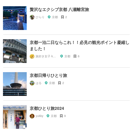
贅沢なエクシブ京都 八瀬離宮旅
ひらり
京都
2
京都一泊二日ならこれ！！必見の観光ポイント凝縮し
ました！
旅好き女子 kazy
京都
6
京都日帰りひとり旅
はる
京都
2
京都ひとり旅2024
yukky
京都
9