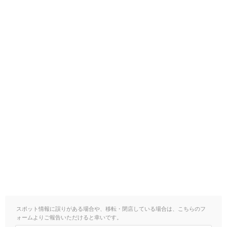
スポット情報に誤りがある場合や、移転・閉店している場合は、こちらのフ
ォームよりご報告いただけると幸いです。