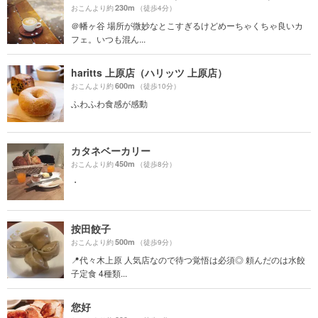
230m
おこんより約
（徒歩4分）
＠幡ヶ谷 場所が微妙なとこすぎるけどめーちゃくちゃ良いカ
フェ。いつも混ん...
haritts 上原店（ハリッツ 上原店）
600m
おこんより約
（徒歩10分）
ふわふわ食感が感動
カタネベーカリー
450m
おこんより約
（徒歩8分）
・
按田餃子
500m
おこんより約
（徒歩9分）
📍代々木上原 人気店なので待つ覚悟は必須◎ 頼んだのは水餃
子定食 4種類...
您好