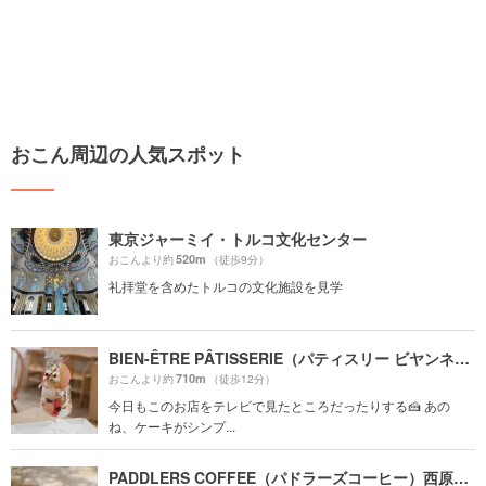
おこん周辺の人気スポット
東京ジャーミイ・トルコ文化センター
520m
おこんより約
（徒歩9分）
礼拝堂を含めたトルコの文化施設を見学
BIEN-ÊTRE PÂTISSERIE（パティスリー ビヤンネートル）
710m
おこんより約
（徒歩12分）
今日もこのお店をテレビで見たところだったりする🍰 あの
ね、ケーキがシンプ...
PADDLERS COFFEE（パドラーズコーヒー）西原本店