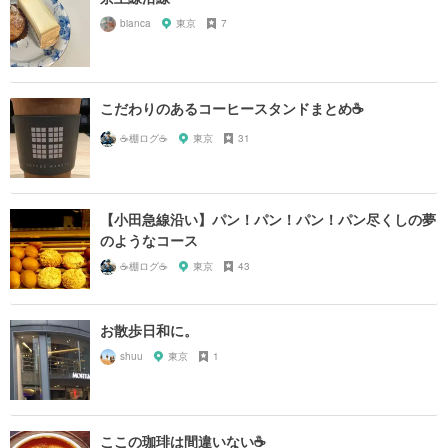
bianca
東京
7
こだわりのあるコーヒースタンドまとめ☕️
☕️棚ログ☕️
東京
31
【小田急線沿い】パン！パン！パン！パン尽くしの夢
のようなコース
☕️棚ログ☕️
東京
43
お散歩日和に。
shuu
東京
1
ここの珈琲は間違いない☕️