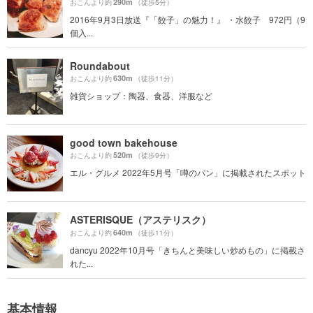
290m
おこんより約
（徒歩5分）
2016年9月3日放送『「餃子」の魅力！』 ・水餃子 972円（9
個入...
Roundabout
630m
おこんより約
（徒歩11分）
雑貨ショップ：陶器、食器、洋服など
good town bakehouse
520m
おこんより約
（徒歩9分）
エル・グルメ 2022年5月号「噂のパン」に掲載されたスポット
ASTERISQUE（アステリスク）
640m
おこんより約
（徒歩11分）
dancyu 2022年10月号「きちんと美味しい炒めもの」に掲載さ
れた...
基本情報