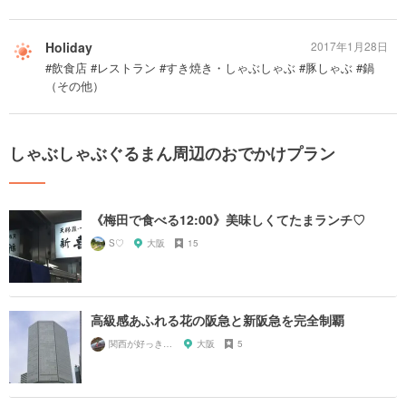
Holiday
2017年1月28日
#飲食店 #レストラン #すき焼き・しゃぶしゃぶ #豚しゃぶ #鍋
（その他）
しゃぶしゃぶぐるまん周辺のおでかけプラン
《梅田で食べる12:00》美味しくてたまランチ♡
S♡
大阪
15
高級感あふれる花の阪急と新阪急を完全制覇
関西が好っきゃねん
大阪
5