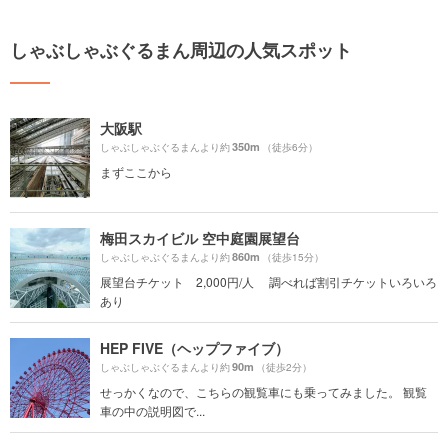
しゃぶしゃぶぐるまん周辺の人気スポット
大阪駅
350m
しゃぶしゃぶぐるまんより約
（徒歩6分）
まずここから
梅田スカイビル 空中庭園展望台
860m
しゃぶしゃぶぐるまんより約
（徒歩15分）
展望台チケット 2,000円/人 調べれば割引チケットいろいろ
あり
HEP FIVE（ヘップファイブ）
90m
しゃぶしゃぶぐるまんより約
（徒歩2分）
せっかくなので、こちらの観覧車にも乗ってみました。 観覧
車の中の説明図で...