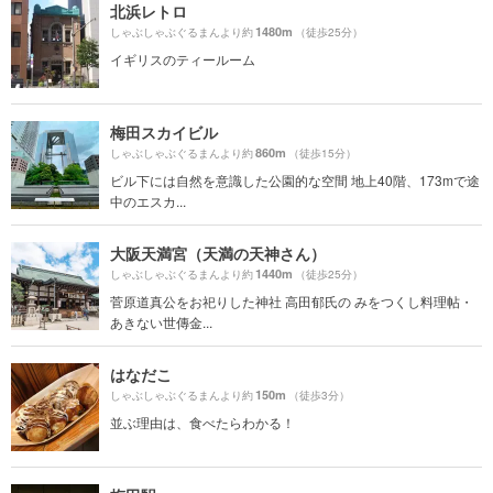
北浜レトロ
1480m
しゃぶしゃぶぐるまんより約
（徒歩25分）
イギリスのティールーム
梅田スカイビル
860m
しゃぶしゃぶぐるまんより約
（徒歩15分）
ビル下には自然を意識した公園的な空間 地上40階、173mで途
中のエスカ...
大阪天満宮（天満の天神さん）
1440m
しゃぶしゃぶぐるまんより約
（徒歩25分）
菅原道真公をお祀りした神社 高田郁氏の みをつくし料理帖・
あきない世傳金...
はなだこ
150m
しゃぶしゃぶぐるまんより約
（徒歩3分）
並ぶ理由は、食べたらわかる！