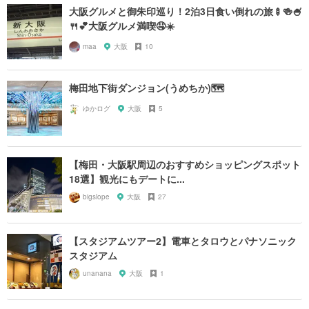
大阪グルメと御朱印巡り！2泊3日食い倒れの旅🍢🍻🍧
🍴💕大阪グルメ満喫🤤☀️
maa
大阪
10
梅田地下街ダンジョン(うめちか)🗺
ゆかログ
大阪
5
【梅田・大阪駅周辺のおすすめショッピングスポット
18選】観光にもデートに...
bigslope
大阪
27
【スタジアムツアー2】電車とタロウとパナソニック
スタジアム
unanana
大阪
1