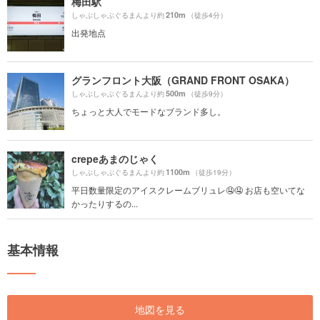
梅田駅
210m
しゃぶしゃぶぐるまんより約
（徒歩4分）
出発地点
グランフロント大阪（GRAND FRONT OSAKA）
500m
しゃぶしゃぶぐるまんより約
（徒歩9分）
ちょっと大人でモードなブランド多し。
crepeあまのじゃく
1100m
しゃぶしゃぶぐるまんより約
（徒歩19分）
平日数量限定のアイスクレームブリュレ🤤🤤 お店も空いてな
かったりするの...
基本情報
地図を見る