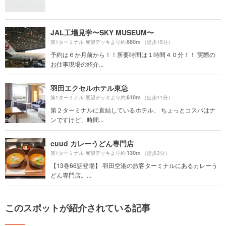
JAL工場見学〜SKY MUSEUM〜
880m
第1ターミナル 展望デッキより約
（徒歩15分）
予約は６か月前から！！所要時間は１時間４０分！！ 実際の
お仕事現場の紹介...
羽田エクセルホテル東急
610m
第1ターミナル 展望デッキより約
（徒歩11分）
第２ターミナルに直結しているホテル。 ちょっとコスパはナ
ンですけど、時間...
cuud カレーうどん専門店
130m
第1ターミナル 展望デッキより約
（徒歩3分）
【13巻66話登場】 羽田空港の旅客ターミナルにあるカレーう
どん専門店。...
このスポットが紹介されている記事