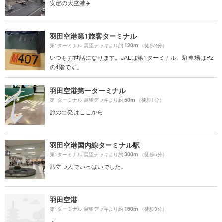
安定の大空港✈️
羽田空港第1旅客ターミナル
120m
第1ターミナル 展望デッキより約
（徒歩2分）
いつもお世話になります。JALは第1ターミナル。駐車場はP2
の4階です。
羽田空港第一ターミナル
50m
第1ターミナル 展望デッキより約
（徒歩1分）
旅の出発はここから
羽田空港国内線ターミナル駅
300m
第1ターミナル 展望デッキより約
（徒歩5分）
旅立つ人でいっぱいでした。
羽田空港
160m
第1ターミナル 展望デッキより約
（徒歩3分）
・