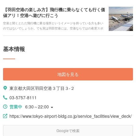
【羽田空港の楽しみ方】飛行機に乗らなくても行く価
値アリ！空港へ遊びに行こう
空港と聞くとただ飛行機に乗る場所というイメージを持っている方も多い
のではないでしょうか。でも実は羽田空港には、空港ならではの夜景スポ
ットや美味しいグルメ、遊べるスポットがたくさんあるんです。今回は、
遊びに行くだけでも楽しい羽田空港の魅力をとことんご紹介します。
基本情報
地図を見る
東京都大田区羽田空港３丁目３-２
03-5757-8111
営業中
6:30～22:00
https://www.tokyo-airport-bldg.co.jp/service_facilities/view_deck/
Googleで検索