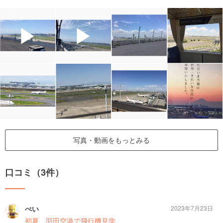
▶
▶
写真・動画をもっとみる
口コミ（3件）
ぺい
2023年7月23日
初夏 羽田空港で飛行機見学