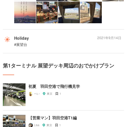
Holiday
2021年9月14日
#展望台
第1ターミナル 展望デッキ周辺のおでかけプラン
初夏 羽田空港で飛行機見学
ぺい
東京
1
【営業マン】羽田空港T1編
Lisa
東京
1