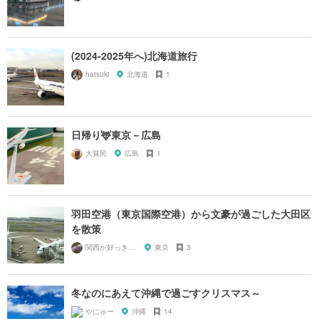
(2024-2025年へ)北海道旅行
hatsuki
北海道
1
日帰り🦌東京－広島
大貧民
広島
1
羽田空港（東京国際空港）から文豪が過ごした大田区
を散策
関西が好っきゃねん
東京
3
冬なのにあえて沖縄で過ごすクリスマス～
やにゅー
沖縄
14