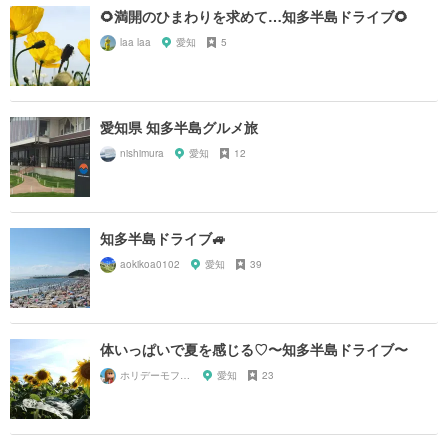
🌻満開のひまわりを求めて…知多半島ドライブ🌻
laa laa
愛知
5
愛知県 知多半島グルメ旅
nishimura
愛知
12
知多半島ドライブ🚙
aokikoa0102
愛知
39
体いっぱいで夏を感じる♡〜知多半島ドライブ〜
ホリデーモフモフ
愛知
23