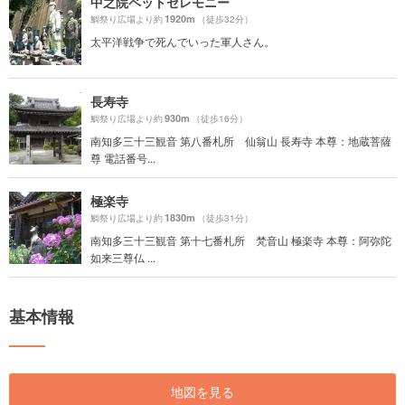
中之院ペットセレモニー
1920m
鯛祭り広場より約
（徒歩32分）
太平洋戦争で死んでいった軍人さん。
長寿寺
930m
鯛祭り広場より約
（徒歩16分）
南知多三十三観音 第八番札所 仙翁山 長寿寺 本尊：地蔵菩薩
尊 電話番号...
極楽寺
1830m
鯛祭り広場より約
（徒歩31分）
南知多三十三観音 第十七番札所 梵音山 極楽寺 本尊：阿弥陀
如来三尊仏 ...
基本情報
地図を見る