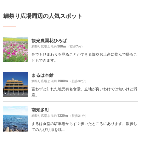
鯛祭り広場周辺の人気スポット
観光農園花ひろば
380m
鯛祭り広場より約
（徒歩7分）
冬でもひまわりを見ることができる畑🌻お土産に摘んで帰るこ
ともできます。
まるは本館
1900m
鯛祭り広場より約
（徒歩32分）
言わずと知れた地元有名食堂。立地が良いわけでは無いけど満
席。
南知多町
1220m
鯛祭り広場より約
（徒歩21分）
まるは食堂の駐車場からすぐ歩いたところにあります。散歩し
てのんびり海を眺...