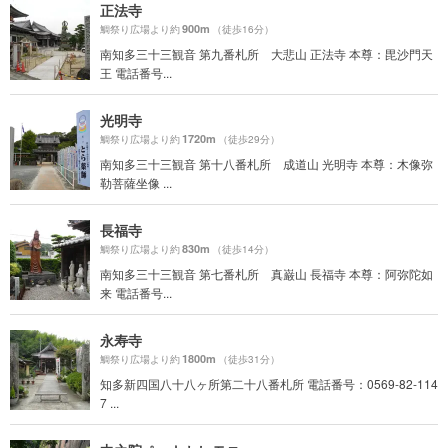
正法寺
900m
鯛祭り広場より約
（徒歩16分）
南知多三十三観音 第九番札所 大悲山 正法寺 本尊：毘沙門天
王 電話番号...
光明寺
1720m
鯛祭り広場より約
（徒歩29分）
南知多三十三観音 第十八番札所 成道山 光明寺 本尊：木像弥
勒菩薩坐像 ...
長福寺
830m
鯛祭り広場より約
（徒歩14分）
南知多三十三観音 第七番札所 真巌山 長福寺 本尊：阿弥陀如
来 電話番号...
永寿寺
1800m
鯛祭り広場より約
（徒歩31分）
知多新四国八十八ヶ所第二十八番札所 電話番号：0569-82-114
7 ...