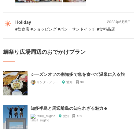
Holiday
2023年6月5日
#飲食店 #ショッピング #パン・サンドイッチ #食料品店
鯛祭り広場周辺のおでかけプラン
シーズンオフの南知多で魚を食べて温泉に入る旅
サンタ・デラックス
愛知
39
知多半島と周辺離島の知られざる魅力☻
takuji_sugino
愛知
189