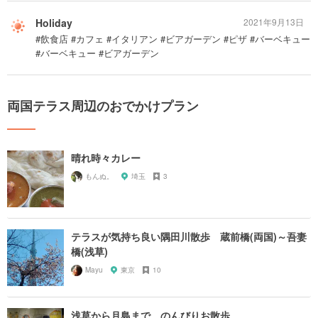
Holiday
2021年9月13日
#飲食店 #カフェ #イタリアン #ビアガーデン #ピザ #バーベキュー
#バーベキュー #ビアガーデン
両国テラス周辺のおでかけプラン
晴れ時々カレー
もんぬ。
埼玉
3
テラスが気持ち良い隅田川散歩 蔵前橋(両国)～吾妻
橋(浅草)
Mayu
東京
10
浅草から月島まで、のんびりお散歩