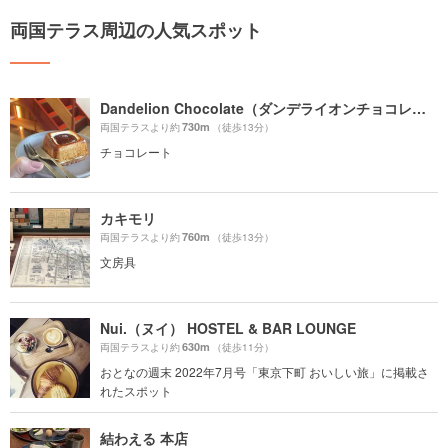
両国テラス周辺の人気スポット
Dandelion Chocolate（ダンデライオンチョコレート）
730m
両国テラスより約
（徒歩13分）
チョコレート
カキモリ
760m
両国テラスより約
（徒歩13分）
文房具
Nui.（ヌイ） HOSTEL & BAR LOUNGE
630m
両国テラスより約
（徒歩11分）
おとなの週末 2022年7月号「東京下町 おいしい旅」に掲載さ
れたスポット
結わえる 本店