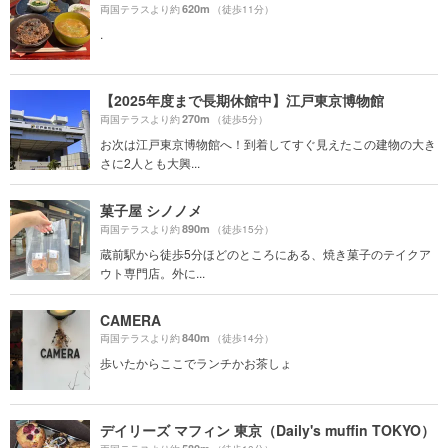
620m
両国テラスより約
（徒歩11分）
.
【2025年度まで長期休館中】江戸東京博物館
270m
両国テラスより約
（徒歩5分）
お次は江戸東京博物館へ！到着してすぐ見えたこの建物の大き
さに2人とも大興...
菓子屋 シノノメ
890m
両国テラスより約
（徒歩15分）
蔵前駅から徒歩5分ほどのところにある、焼き菓子のテイクア
ウト専門店。外に...
CAMERA
840m
両国テラスより約
（徒歩14分）
歩いたからここでランチかお茶しょ
デイリーズ マフィン 東京（Daily's muffin TOKYO）