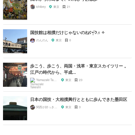
ichibey
東京
21
国技館は相撲だけじゃないのねʕ•̫͡•ʔ♬✧
のんのん
東京
0
歩こう、歩こう、両国・浅草・東京スカイツリー 。
江戸の時代から、平成...
Yamazaki Takeshi
東京
23
日本の国技・大相撲興行とともに歩んできた墨田区
関西が好っきゃねん
東京
3