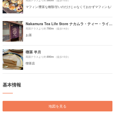
580m
両国テラスより約
（徒歩10分）
マフィン/豊富な種類/甘いのだけじゃなくておかずマフィンも/
Nakamura Tea Life Store ナカムラ・ティー・ライフ・ストア
780m
両国テラスより約
（徒歩14分）
お茶
喫茶 半月
890m
両国テラスより約
（徒歩15分）
喫茶店
基本情報
地図を見る