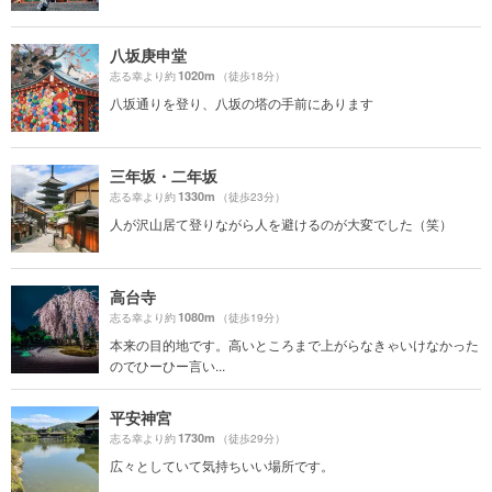
八坂庚申堂
1020m
志る幸より約
（徒歩18分）
八坂通りを登り、八坂の塔の手前にあります
三年坂・二年坂
1330m
志る幸より約
（徒歩23分）
人が沢山居て登りながら人を避けるのが大変でした（笑）
高台寺
1080m
志る幸より約
（徒歩19分）
本来の目的地です。高いところまで上がらなきゃいけなかった
のでひーひー言い...
平安神宮
1730m
志る幸より約
（徒歩29分）
広々としていて気持ちいい場所です。