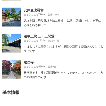
安井金比羅宮
710m
志る幸より約
（徒歩12分）
悪縁を断ち切り良縁を結ぶ神社。 以前、願掛けをし、無事に
悪縁を断ち切るこ...
蓮華王院 三十三間堂
1820m
志る幸より約
（徒歩31分）
中はもちろん圧倒されますが、庭園や回廊は風情がありとても
良いです
建仁寺
520m
志る幸より約
（徒歩9分）
寄り道です（笑）双龍図めちゃくちゃかっこよかったです！方
丈の縁側でのんび...
基本情報