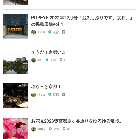
POPEYE 2022年12月号「お久しぶりです、京都。」
の掲載店舗vol.4
Ikkun
京都
5
そうだ！京都いこ
mai
京都
0
ぷらっと京都！
r i s a
京都
4
お花見2023🌸京都鹿ヶ谷通りをゆるゆる散歩。
tabby
京都
0