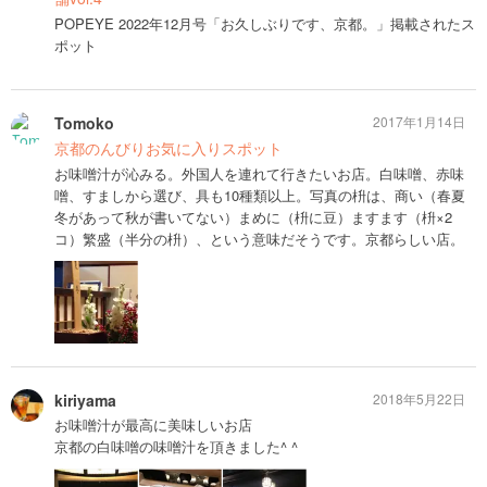
POPEYE 2022年12月号「お久しぶりです、京都。」掲載されたス
ポット
Tomoko
2017年1月14日
京都のんびりお気に入りスポット
お味噌汁が沁みる。外国人を連れて行きたいお店。白味噌、赤味
噌、すましから選び、具も10種類以上。写真の枡は、商い（春夏
冬があって秋が書いてない）まめに（枡に豆）ますます（枡×2
コ）繁盛（半分の枡）、という意味だそうです。京都らしい店。
kiriyama
2018年5月22日
お味噌汁が最高に美味しいお店
京都の白味噌の味噌汁を頂きました^ ^