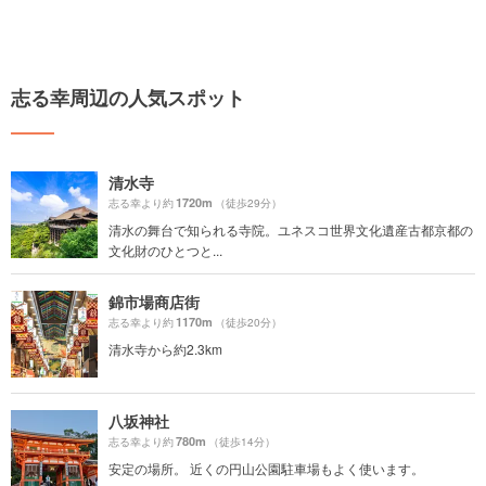
志る幸周辺の人気スポット
清水寺
1720m
志る幸より約
（徒歩29分）
清水の舞台で知られる寺院。ユネスコ世界文化遺産古都京都の
文化財のひとつと...
錦市場商店街
1170m
志る幸より約
（徒歩20分）
清水寺から約2.3km
八坂神社
780m
志る幸より約
（徒歩14分）
安定の場所。 近くの円山公園駐車場もよく使います。