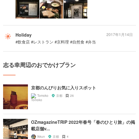
Holiday
2017年1月14日
#飲食店 #レストラン #京料理 #自然食 #弁当
志る幸周辺のおでかけプラン
京都のんびりお気に入りスポット
Tomoko
京都
26
OZmagazineTRIP 2022年春号「春のひとり旅」の掲
載店舗v...
Ikkun
京都
4