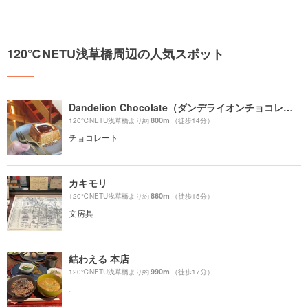
120℃NETU浅草橋周辺の人気スポット
Dandelion Chocolate（ダンデライオンチョコレート）
800m
120℃NETU浅草橋より約
（徒歩14分）
チョコレート
カキモリ
860m
120℃NETU浅草橋より約
（徒歩15分）
文房具
結わえる 本店
990m
120℃NETU浅草橋より約
（徒歩17分）
.