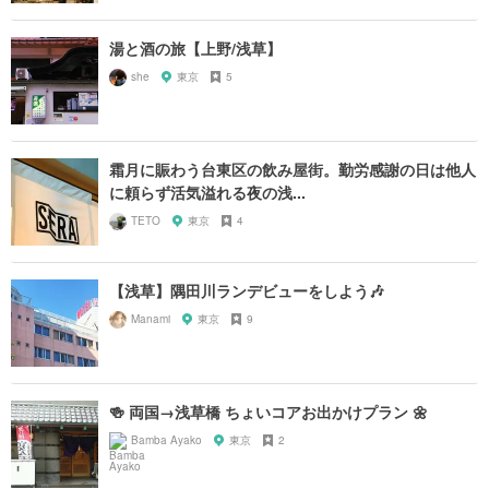
湯と酒の旅【上野/浅草】
she
東京
5
霜月に賑わう台東区の飲み屋街。勤労感謝の日は他人
に頼らず活気溢れる夜の浅...
TETO
東京
4
【浅草】隅田川ランデビューをしよう🎶
Manami
東京
9
🍻 両国→浅草橋 ちょいコアお出かけプラン 🌼
Bamba Ayako
東京
2