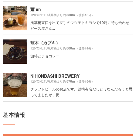
鷰 en
880m
120℃NETU浅草橋より約
（徒歩15分）
浅草橋東口を出て左手のマツモトキヨシで10時に待ち合わせ。
ビーズ屋さん...
蕪木（カブキ）
800m
120℃NETU浅草橋より約
（徒歩14分）
珈琲とチョコレート
NIHONBASHI BREWERY
870m
120℃NETU浅草橋より約
（徒歩15分）
クラフトビールのお店です。結構有名だしどうなんだろうと思
ってましたが、提...
基本情報