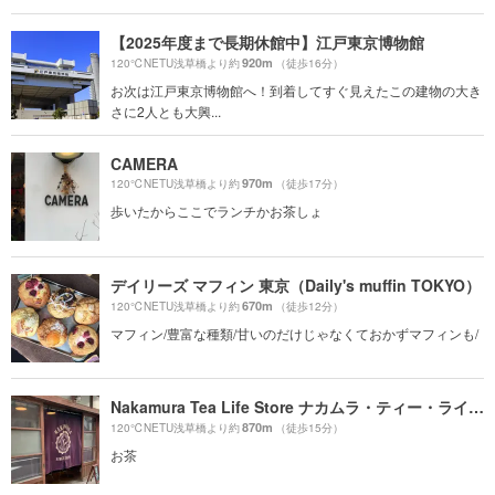
【2025年度まで長期休館中】江戸東京博物館
920m
120℃NETU浅草橋より約
（徒歩16分）
お次は江戸東京博物館へ！到着してすぐ見えたこの建物の大き
さに2人とも大興...
CAMERA
970m
120℃NETU浅草橋より約
（徒歩17分）
歩いたからここでランチかお茶しょ
デイリーズ マフィン 東京（Daily's muffin TOKYO）
670m
120℃NETU浅草橋より約
（徒歩12分）
マフィン/豊富な種類/甘いのだけじゃなくておかずマフィンも/
Nakamura Tea Life Store ナカムラ・ティー・ライフ・ストア
870m
120℃NETU浅草橋より約
（徒歩15分）
お茶