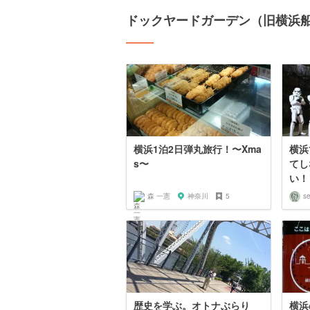
ドックヤードガーデン（旧横浜
横浜1泊2日弾丸旅行！〜Xma
横浜
s〜
てし
い！（
森 一憲
神奈川
5
se
歴史を学ぶ。オトナぶらり
横浜