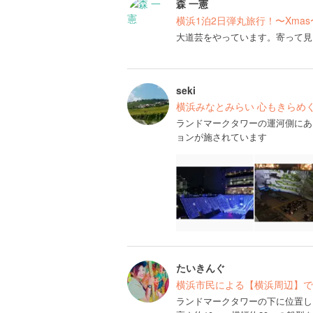
森 一憲
横浜1泊2日弾丸旅行！〜Xmas
大道芸をやっています。寄って見
seki
横浜みなとみらい 心もきらめ
ランドマークタワーの運河側にあ
ョンが施されています
たいきんぐ
横浜市民による【横浜周辺】での
ランドマークタワーの下に位置し