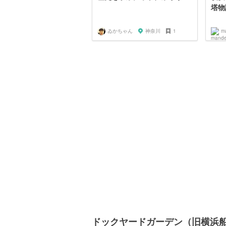
塔物
ゐかちゃん
神奈川
1
m
ドックヤードガーデン（旧横浜