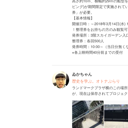
高さ約10ｍ、横幅約29ｍの船
ピング)が期間限定で実施されて
券」が必要。
【基本情報】
開催日時：～2018年3月14日(水) 1
！整理券をお持ちの方のみ観覧可
発券場所：3階スカイガーデン入
整理券：各回500人
発券時間：10:00～（当日分無
※各上映時間40分前までの受付
ゐかちゃん
歴史を学ぶ。オトナぶらり
ランドマークプラザ横のこの場所
が、現在は保存されてプロジェク