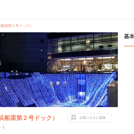
浜船渠第２号ドック）
基
浜船渠第２号ドック）
お気に入りに追加
-１