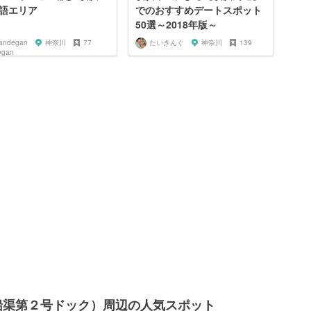
語エリア
でのおすすめデートスポット
50選～2018年版～
andegan
神奈川
77
たいきんぐ
神奈川
139
船渠第２号ドック）周辺の人気スポット