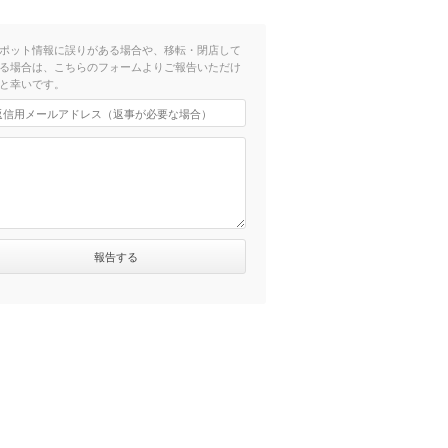
ポット情報に誤りがある場合や、移転・閉店して
る場合は、こちらのフォームよりご報告いただけ
と幸いです。