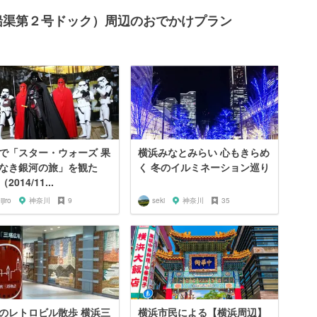
船渠第２号ドック）周辺のおでかけプラン
で「スター・ウォーズ 果
横浜みなとみらい 心もきらめ
なき銀河の旅」を観た
く 冬のイルミネーション巡り
2014/11...
ijiro
神奈川
9
seki
神奈川
35
のレトロビル散歩 横浜三
横浜市民による【横浜周辺】