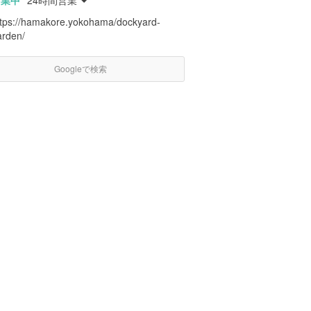
営業中
24時間営業
ttps://hamakore.yokohama/dockyard-
arden/
Googleで検索