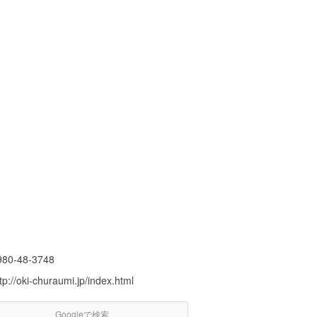
980-48-3748
tp://oki-churaumi.jp/index.html
Googleで検索