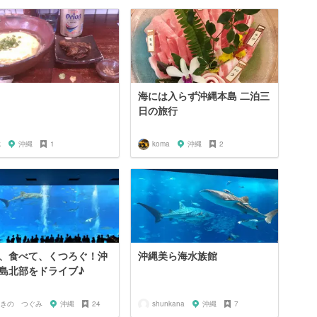
海には入らず沖縄本島 二泊三
日の旅行
k
沖縄
1
koma
沖縄
2
、食べて、くつろぐ！沖
沖縄美ら海水族館
島北部をドライブ♪
きの つぐみ
沖縄
24
shunkana
沖縄
7