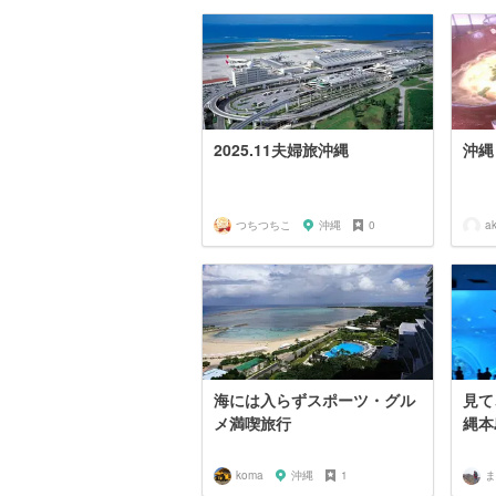
2025.11夫婦旅沖縄
沖縄
つちつちこ
沖縄
0
a
海には入らずスポーツ・グル
見て
メ満喫旅行
縄本
koma
沖縄
1
ま