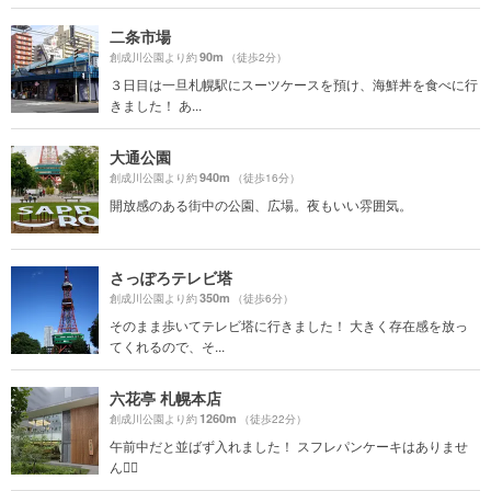
二条市場
90m
創成川公園より約
（徒歩2分）
３日目は一旦札幌駅にスーツケースを預け、海鮮丼を食べに行
きました！ あ...
大通公園
940m
創成川公園より約
（徒歩16分）
開放感のある街中の公園、広場。夜もいい雰囲気。
さっぽろテレビ塔
350m
創成川公園より約
（徒歩6分）
そのまま歩いてテレビ塔に行きました！ 大きく存在感を放っ
てくれるので、そ...
六花亭 札幌本店
1260m
創成川公園より約
（徒歩22分）
午前中だと並ばず入れました！ スフレパンケーキはありませ
ん🙅‍♀️