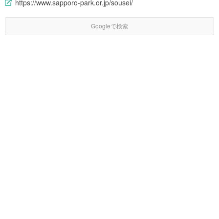
https://www.sapporo-park.or.jp/sousei/
Googleで検索