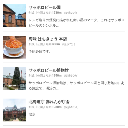
サッポロビール園
1730m
創成川公園より約
（徒歩29分）
レンガ造りの煙突に描かれた赤い星のマーク。これはサッポロ
ビールのシンボル...
海味 はちきょう 本店
360m
創成川公園より約
（徒歩7分）
予約必須です。
サッポロビール博物館
1740m
創成川公園より約
（徒歩30分）
サッポロビール博物館は、サッポロビール園と同じ敷地内にあ
る施設で、明治の...
北海道庁 赤れんが庁舎
1030m
創成川公園より約
（徒歩18分）
散歩