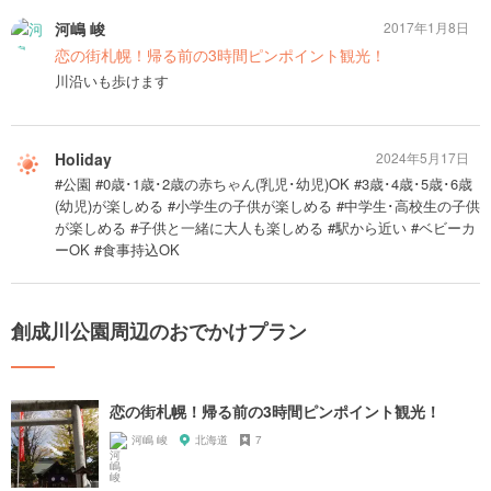
河嶋 峻
2017年1月8日
恋の街札幌！帰る前の3時間ピンポイント観光！
川沿いも歩けます
Holiday
2024年5月17日
#公園 #0歳･1歳･2歳の赤ちゃん(乳児･幼児)OK #3歳･4歳･5歳･6歳
(幼児)が楽しめる #小学生の子供が楽しめる #中学生･高校生の子供
が楽しめる #子供と一緒に大人も楽しめる #駅から近い #ベビーカ
ーOK #食事持込OK
創成川公園周辺のおでかけプラン
恋の街札幌！帰る前の3時間ピンポイント観光！
河嶋 峻
北海道
7