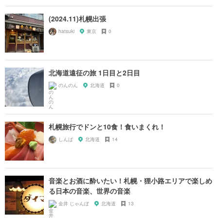
(2024.11)札幌出張
hatsuki
東京
0
北海道遠征の旅 1日目と2日目
のんのん
北海道
0
札幌旅行でドンと10食！食いまくれ！
しんば
北海道
14
音楽とお酒に酔いたい！札幌・狸小路エリアで楽しめ
る日本の音楽、世界の音楽
金井 じゃんぼ
北海道
13