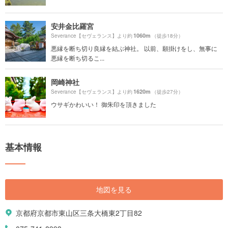
安井金比羅宮
1060m
Severance【セヴェランス】より約
（徒歩18分）
悪縁を断ち切り良縁を結ぶ神社。 以前、願掛けをし、無事に
悪縁を断ち切るこ...
岡崎神社
1620m
Severance【セヴェランス】より約
（徒歩27分）
ウサギかわいい！ 御朱印を頂きました
基本情報
地図を見る
京都府京都市東山区三条大橋東2丁目82