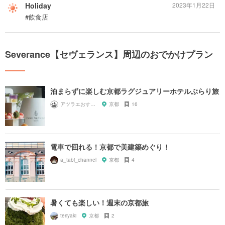
Holiday
2023年1月22日
#飲食店
Severance【セヴェランス】周辺のおでかけプラン
泊まらずに楽しむ京都ラグジュアリーホテルぶらり旅
アツラエおすすめ旅プラン！
京都
16
電車で回れる！京都で美建築めぐり！
a_tabi_channel
京都
4
暑くても楽しい！週末の京都旅
teriyaki
京都
2