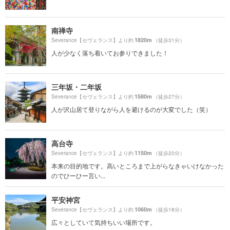
南禅寺
1820m
Severance【セヴェランス】より約
（徒歩31分）
人が少なく落ち着いてお参りできました！
三年坂・二年坂
1580m
Severance【セヴェランス】より約
（徒歩27分）
人が沢山居て登りながら人を避けるのが大変でした（笑）
高台寺
1150m
Severance【セヴェランス】より約
（徒歩20分）
本来の目的地です。高いところまで上がらなきゃいけなかった
のでひーひー言い...
平安神宮
1060m
Severance【セヴェランス】より約
（徒歩18分）
広々としていて気持ちいい場所です。