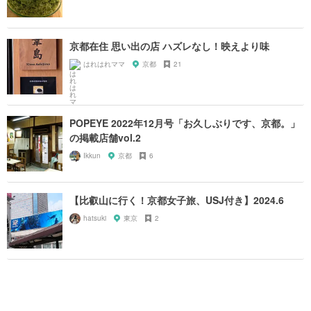
京都在住 思い出の店 ハズレなし！映えより味
はれはれママ
京都
21
POPEYE 2022年12月号「お久しぶりです、京都。」
の掲載店舗vol.2
Ikkun
京都
6
【比叡山に行く！京都女子旅、USJ付き】2024.6
hatsuki
東京
2