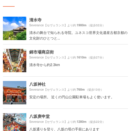
清水寺
1900m
Severance【セヴェランス】より約
（徒歩32分）
清水の舞台で知られる寺院。ユネスコ世界文化遺産古都京都の
文化財のひとつと...
錦市場商店街
1610m
Severance【セヴェランス】より約
（徒歩27分）
清水寺から約2.3km
八坂神社
760m
Severance【セヴェランス】より約
（徒歩13分）
安定の場所。 近くの円山公園駐車場もよく使います。
八坂庚申堂
1280m
Severance【セヴェランス】より約
（徒歩22分）
八坂通りを登り、八坂の塔の手前にあります