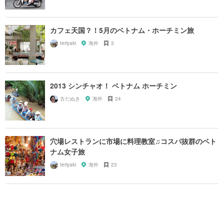
カフェ天国？！5月のベトナム・ホーチミン旅
teriyaki
海外
3
2013 シンチャオ！ ベトナム ホーチミン
古だぬき
海外
24
穴場レストランに市場に料理教室♫コスパ抜群のベト
ナム女子旅
teriyaki
海外
23