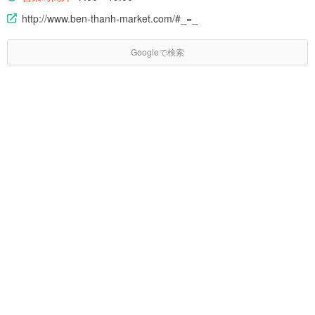
http://www.ben-thanh-market.com/#_=_
Googleで検索