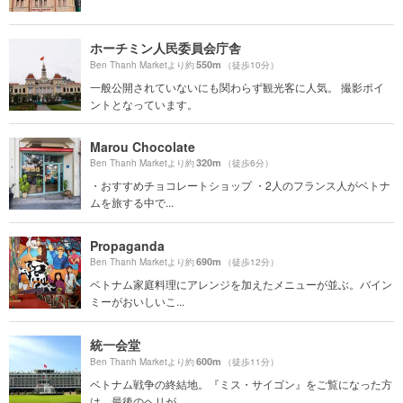
ホーチミン人民委員会庁舎
550m
Ben Thanh Marketより約
（徒歩10分）
一般公開されていないにも関わらず観光客に人気。 撮影ポイ
ントとなっています。
Marou Chocolate
320m
Ben Thanh Marketより約
（徒歩6分）
・おすすめチョコレートショップ ・2人のフランス人がベトナ
ムを旅する中で...
Propaganda
690m
Ben Thanh Marketより約
（徒歩12分）
ベトナム家庭料理にアレンジを加えたメニューが並ぶ。バイン
ミーがおいしいこ...
統一会堂
600m
Ben Thanh Marketより約
（徒歩11分）
ベトナム戦争の終結地。『ミス・サイゴン』をご覧になった方
は、最後のヘリが...