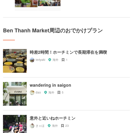
Ben Thanh Market周辺のおでかけプラン
時差2時間！ホーチミンで長期滞在を満喫
teriyaki
海外
1
wandering in saigon
dao
海外
5
意外と近いねホーチミン
きゃほ
海外
23