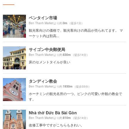
ベンタイン市場
0m
Ben Thanh Marketより約
（徒歩1分）
観光客向けの価格で、観光客向けの商品が売られてます。 マ
ーケット内は割高...
サイゴン中央郵便局
830m
Ben Thanh Marketより約
（徒歩14分）
床のセメントタイルが良い
タンディン教会
1930m
Ben Thanh Marketより約
（徒歩33分）
ホーチミンの観光名所の一つ。ピンクの可愛い外観の教会で
す。
Nhà thờ Đức Bà Sài Gòn
810m
Ben Thanh Marketより約
（徒歩14分）
改修工事中ですがこちらもきれい。