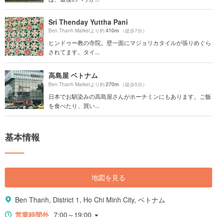
Sri Thenday Yuttha Pani
410m
Ben Thanh Marketより約
（徒歩7分）
ヒンドゥー教の寺院。壁一面にマジョリカタイルが張りめぐら
されてます。タイ...
高島屋 ベトナム
270m
Ben Thanh Marketより約
（徒歩5分）
日本でお馴染みの高島屋さんがホーチミンにもあります。ご飯
を食べたり、買い...
基本情報
地図を見る
Ben Thanh, District 1, Ho Chi Minh City, ベトナム
営業時間外
7:00～19:00