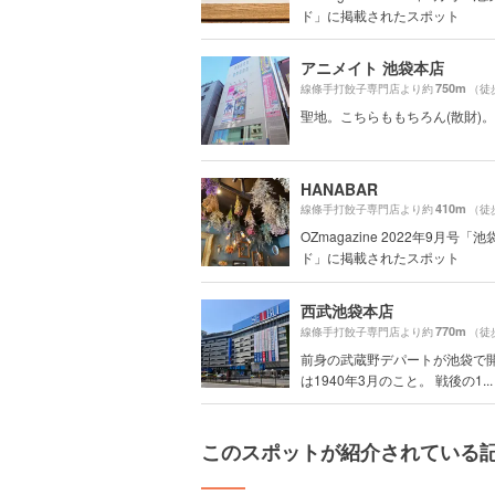
ド」に掲載されたスポット
アニメイト 池袋本店
750m
線條手打餃子専門店より約
（徒
聖地。こちらももちろん(散財)。
HANABAR
410m
線條手打餃子専門店より約
（徒
OZmagazine 2022年9月号「
ド」に掲載されたスポット
西武池袋本店
770m
線條手打餃子専門店より約
（徒
前身の武蔵野デパートが池袋で
は1940年3月のこと。 戦後の1...
このスポットが紹介されている