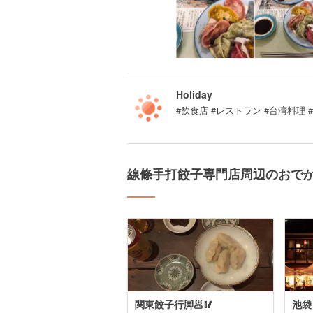
Holiday
#飲食店 #レストラン #台湾料理 
線條手打餃子専門店周辺のおで
関東餃子行脚🥟🥢
池袋