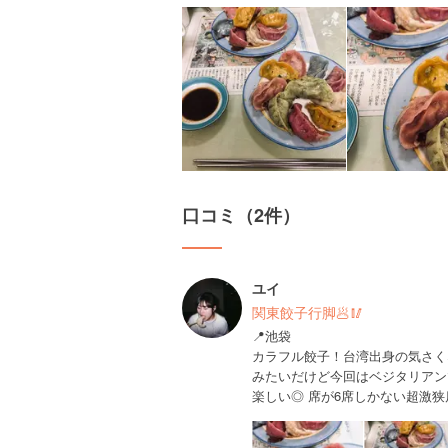
口コミ（2件）
ユイ
関東餃子行脚🥟🥢
📍池袋
カラフル餃子！台湾出身の気さく
みたいだけど今回はベジタリアン
楽しい◎ 席が6席しかない超激狭