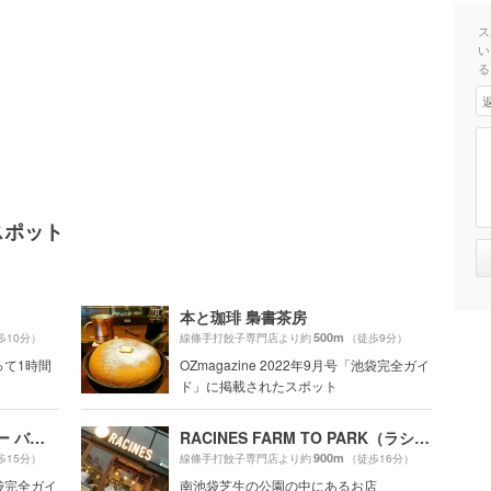
ス
い
る
スポット
本と珈琲 梟書茶房
500m
歩10分）
線條手打餃子専門店より約
（徒歩9分）
って1時間
OZmagazine 2022年9月号「池袋完全ガイ
ド」に掲載されたスポット
COFFEE VALLEY（コーヒー バレー）
RACINES FARM TO PARK（ラシーヌ ファーム トゥー パーク）
900m
歩15分）
線條手打餃子専門店より約
（徒歩16分）
池袋完全ガイ
南池袋芝生の公園の中にあるお店