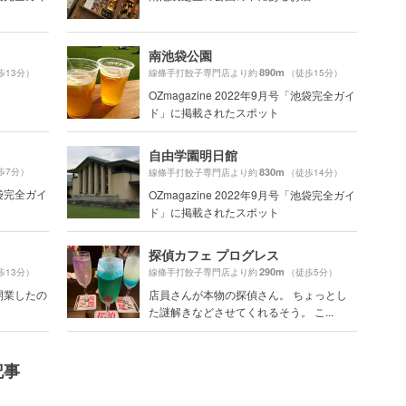
南池袋公園
890m
歩13分）
線條手打餃子専門店より約
（徒歩15分）
OZmagazine 2022年9月号「池袋完全ガイ
ド」に掲載されたスポット
自由学園明日館
歩7分）
830m
線條手打餃子専門店より約
（徒歩14分）
池袋完全ガイ
OZmagazine 2022年9月号「池袋完全ガイ
ド」に掲載されたスポット
探偵カフェ プログレス
290m
歩13分）
線條手打餃子専門店より約
（徒歩5分）
開業したの
店員さんが本物の探偵さん。 ちょっとし
た謎解きなどさせてくれるそう。 こ...
記事