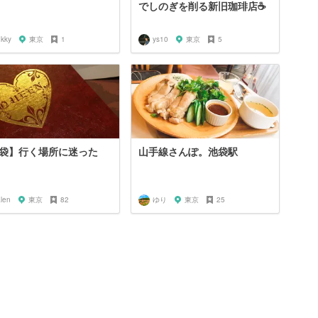
でしのぎを削る新旧珈琲店☕️
ukky
東京
1
ys10
東京
5
袋】行く場所に迷った
山手線さんぽ。池袋駅
len
東京
82
ゆり
東京
25