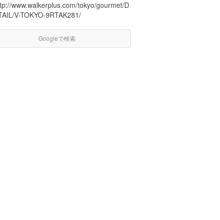
ttp://www.walkerplus.com/tokyo/gourmet/D
TAIL/V-TOKYO-9RTAK281/
Googleで検索