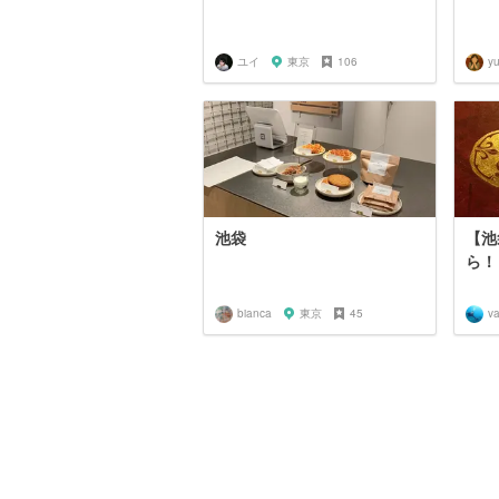
ユイ
東京
106
y
池袋
【池
ら！
bianca
東京
45
va